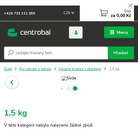
0
ks
CZK
+420 733 111 380
za
0,00 Kč
Menu
Hledat
Úvod
Pro cukráře a pekaře
Vánoční krabice s okénkem
1,5 kg
1,5 kg
V této kategorii nebylo nalezeno žádné zboží.