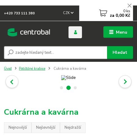
0
ks
CZK
+420 733 111 380
za
0,00 Kč
Menu
Hledat
Úvod
Potištěné krabice
Cukrárna a kavárna
Cukrárna a kavárna
Nejnovější
Nejlevnější
Nejdražší