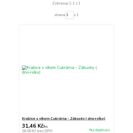
Zobrazuji 1-1 z 1
strana
z 1
Krabice s víkem Cukrárna - Zákusky ( dno+víko)
31,46 Kč
/
ks
Na objednání
26,00 Kč
bez DPH