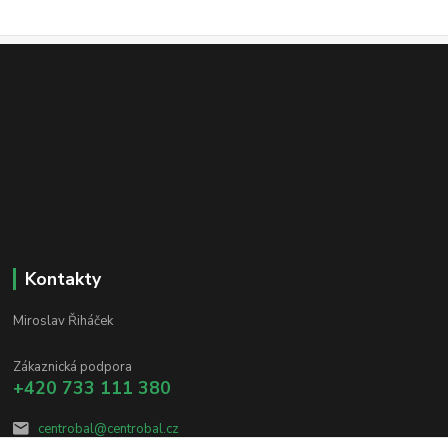
Kontakty
Miroslav Řiháček
Zákaznická podpora
+420 733 111 380
centrobal@centrobal.cz