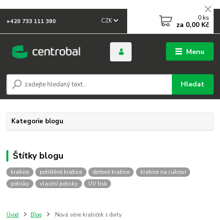
0
ks
CZK
+420 733 111 380
za
0,00 Kč
Menu
Hledat
Kategorie blogu
Štítky blogu
krabice
potištěné krabice
dortové krabice
krabice na cukroví
potisky
vlastní potisky
UV tisk
Úvod
Blog
Nová série krabiček s dorty