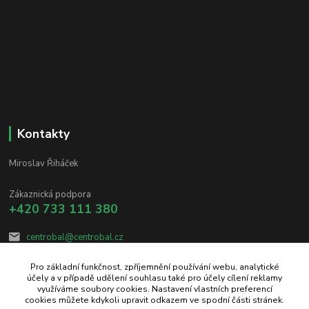
Kontakty
Miroslav Řiháček
Zákaznická podpora
+420 733 111 380
centrobal@centrobal.cz
Pro základní funkčnost, zpříjemnění používání webu, analytické
účely a v případě udělení souhlasu také pro účely cílení reklamy
využíváme soubory cookies. Nastavení vlastních preferencí
cookies můžete kdykoli upravit odkazem ve spodní části stránek.