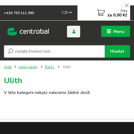
0
ks
CZK
+420 733 111 380
za
0,00 Kč
Menu
Hledat
Úvod
Lepící pásky
Balící
Ulith
Ulith
V této kategorii nebylo nalezeno žádné zboží.