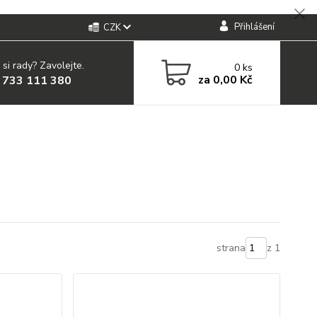
Přihlášení
CZK
 si rady? Zavolejte.
0
ks
za
0,00 Kč
 733 111 380
strana
z 1