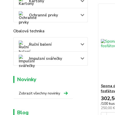
Kartony
Ochranné prvky
Obalová technika
Ruční balení
Impulsní svářečky
Novinky
Spona d
fosfáto
Zobrazit všechny novinky
302,5
/
100 kus
250,00 
Blog