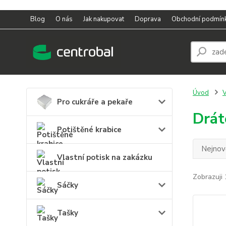
Blog
O nás
Jak nakupovat
Doprava
Obchodní podmín
Úvod
V
Pro cukráře a pekaře
Drát
Potištěné krabice
Nejnově
Vlastní potisk na zakázku
Zobrazuji 
Sáčky
Tašky