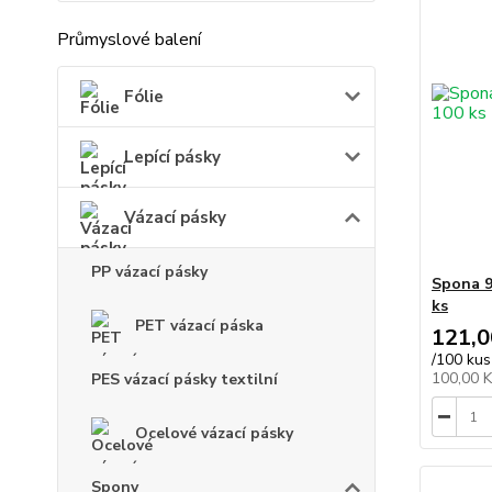
Průmyslové balení
Fólie
Lepící pásky
Vázací pásky
PP vázací pásky
Spona 9
ks
PET vázací páska
121,0
/
100 kus
100,00 
PES vázací pásky textilní
Ocelové vázací pásky
Spony