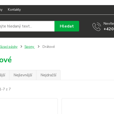
ky
Kontakty
Nevíte
Hledat
+420
ázací pásky
Spony
Drátové
ové
jší
Nejlevnější
Nejdražší
1-7 z 7