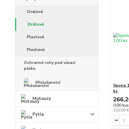
Ocelové
Drátové
Plastové
Plechové
Ochranné rohy pod vázací
pásku
Příslušenství
Spona 1
ks
Motouzy
266,2
/
100 kus
220,00 
Pytle