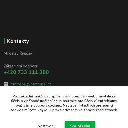
Kontakty
Miroslav Řiháček
Zákaznická podpora
+420 733 111 380
centrobal@centrobal.cz
Pro základní funkčnost, zpříjemnění používání webu, analytické
účely a v případě udělení souhlasu také pro účely cílení reklamy
využíváme soubory cookies. Nastavení vlastních preferencí
cookies můžete kdykoli upravit odkazem ve spodní části stránek.
Upravit sběr cookies.
Souhlasím
Nastavení