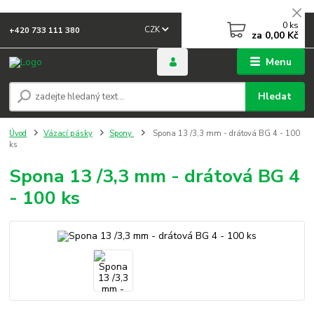
0
ks
CZK
+420 733 111 380
za
0,00 Kč
Menu
Hledat
Úvod
Vázací pásky
Spony
Spona 13 /3,3 mm - drátová BG 4 - 100
ks
Spona 13 /3,3 mm - drátová BG 4
- 100 ks