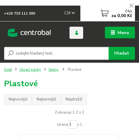
0
ks
CZK
+420 733 111 380
za
0,00 Kč
Menu
Hledat
Úvod
Vázací pásky
Spony
Plastové
Plastové
Nejnovější
Nejlevnější
Nejdražší
Zobrazuji 1-2 z 2
strana
z 1