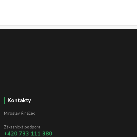
Kontakty
Miroslav Řiháček
Zákaznická podpora
+420 733 111 380