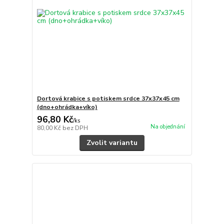
Dortová krabice s potiskem srdce 37x37x45 cm
(dno+ohrádka+víko)
96,80 Kč
/
ks
Na objednání
80,00 Kč
bez DPH
Zvolit variantu