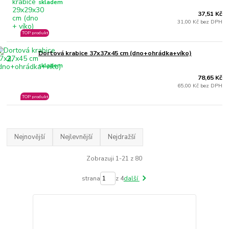
skladem
37,51 Kč
31,00 Kč bez DPH
TOP produkt
Dortová krabice 37x37x45 cm (dno+ohrádka+víko)
2.
skladem
78,65 Kč
65,00 Kč bez DPH
TOP produkt
Nejnovější
Nejlevnější
Nejdražší
Zobrazuji 1-21 z 80
strana
z 4
další