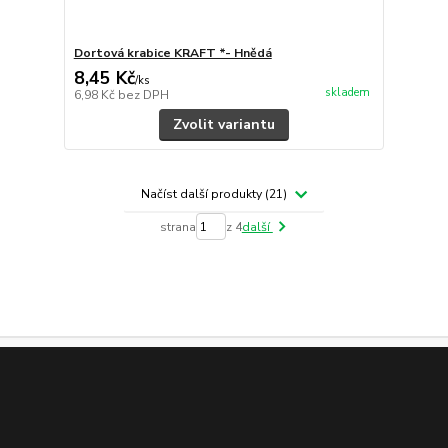
Dortová krabice KRAFT *- Hnědá
8,45 Kč
/
ks
skladem
6,98 Kč
bez DPH
Zvolit variantu
Načíst další produkty (21)
strana
z 4
další