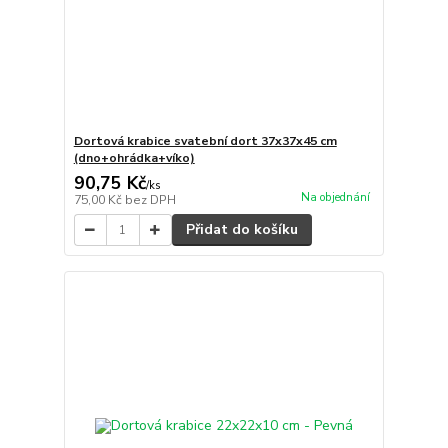
Dortová krabice svatební dort 37x37x45 cm
(dno+ohrádka+víko)
90,75 Kč
/
ks
Na objednání
75,00 Kč
bez DPH
Přidat do košíku