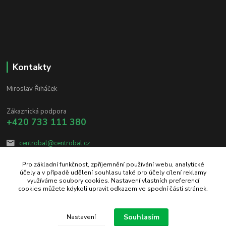
Kontakty
Miroslav Řiháček
Zákaznická podpora
+420 733 111 380
centrobal@centrobal.cz
Pro základní funkčnost, zpříjemnění používání webu, analytické
účely a v případě udělení souhlasu také pro účely cílení reklamy
využíváme soubory cookies. Nastavení vlastních preferencí
cookies můžete kdykoli upravit odkazem ve spodní části stránek.
Upravit sběr cookies.
Souhlasím
Nastavení