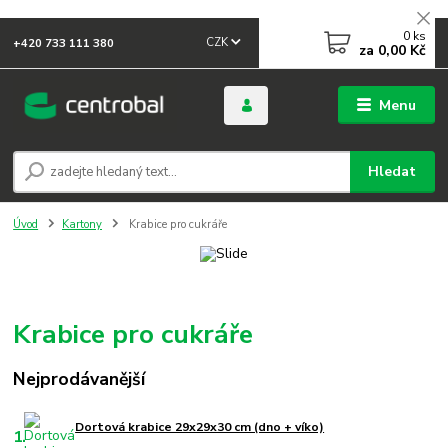
0
ks
CZK
+420 733 111 380
za
0,00 Kč
Menu
Hledat
Úvod
Kartony
Krabice pro cukráře
Krabice pro cukráře
Nejprodávanější
Dortová krabice 29x29x30 cm (dno + víko)
1.