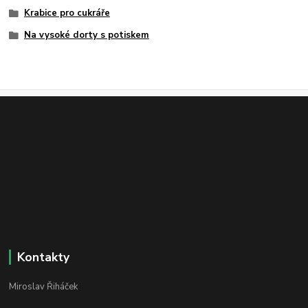
Krabice pro cukráře
Na vysoké dorty s potiskem
Kontakty
Miroslav Řiháček