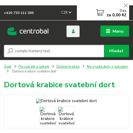
0
ks
CZK
+420 733 111 380
za
0,00 Kč
Menu
Hledat
Úvod
Pro cukráře a pekaře
Dortové krabice
Na vysoké dorty s potiskem
Dortová krabice svatební dort
Dortová krabice svatební dort