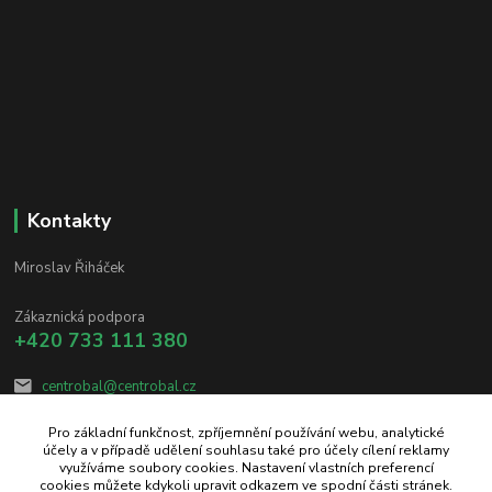
Kontakty
Miroslav Řiháček
Zákaznická podpora
+420 733 111 380
centrobal@centrobal.cz
Pro základní funkčnost, zpříjemnění používání webu, analytické
účely a v případě udělení souhlasu také pro účely cílení reklamy
využíváme soubory cookies. Nastavení vlastních preferencí
cookies můžete kdykoli upravit odkazem ve spodní části stránek.