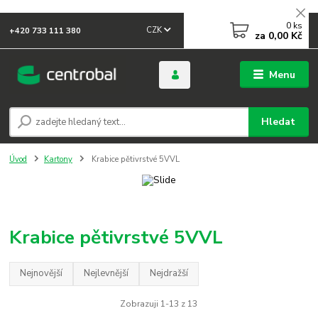
0
ks
CZK
+420 733 111 380
za
0,00 Kč
Menu
Hledat
Úvod
Kartony
Krabice pětivrstvé 5VVL
Krabice pětivrstvé 5VVL
Nejnovější
Nejlevnější
Nejdražší
Zobrazuji 1-13 z 13