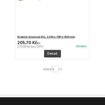
Krabice klopová 5VL 1190 x 780 x 820 mm
205,70 Kč
/
ks
Skladem
170,00 Kč
bez DPH
Detail
strana
z 1