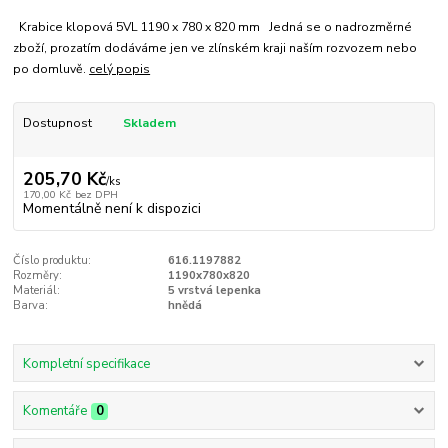
Krabice klopová 5VL 1190 x 780 x 820 mm Jedná se o nadrozměrné
zboží, prozatím dodáváme jen ve zlínském kraji naším rozvozem nebo
po domluvě.
celý popis
Dostupnost
Skladem
205,70 Kč
/
ks
170,00 Kč
bez DPH
Momentálně není k dispozici
Číslo produktu:
616.1197882
Rozměry:
1190x780x820
Materiál:
5 vrstvá lepenka
Barva:
hnědá
Kompletní specifikace
Komentáře
0