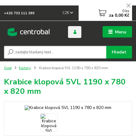
0
ks
CZK
+420 733 111 380
za
0,00 Kč
Menu
Hledat
Úvod
Kartony
Krabice klopová 5VL 1190 x 780 x 820 mm
Krabice klopová 5VL 1190 x 780
x 820 mm