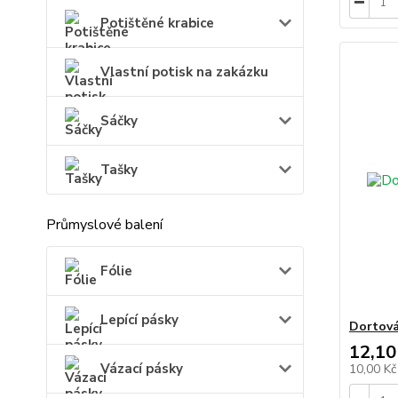
Potištěné krabice
Vlastní potisk na zakázku
Sáčky
Tašky
Průmyslové balení
Fólie
Lepící pásky
Dortová
12,10
Vázací pásky
10,00 K