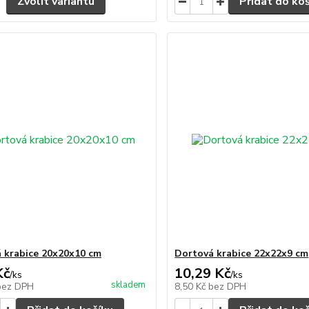
Zvolit variantu
Přidat do ko
 krabice 20x20x10 cm
Dortová krabice 22x22x9 cm
Kč
10,29 Kč
/
ks
/
ks
skladem
bez DPH
8,50 Kč
bez DPH