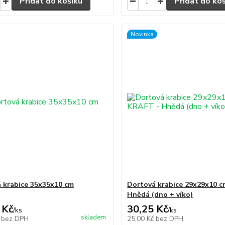
Přidat do košíku
Přidat do ko
Novinka
 krabice 35x35x10 cm
Dortová krabice 29x29x10 
Hnědá (dno + víko)
 Kč
30,25 Kč
/
ks
/
ks
skladem
č
bez DPH
25,00 Kč
bez DPH