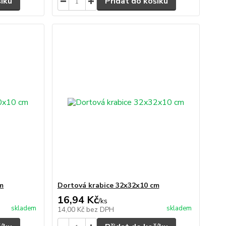
šíku
Přidat do košíku
m
Dortová krabice 32x32x10 cm
16,94 Kč
/
ks
skladem
skladem
14,00 Kč
bez DPH