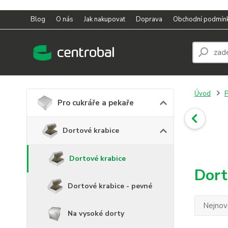
Blog
O nás
Jak nakupovat
Doprava
Obchodní podmín
Úvod
P
Pro cukráře a pekaře
Dortové krabice
Dortové krabice
Dort
Dortové krabice - pevné
Nejnově
Na vysoké dorty