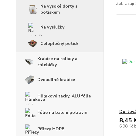
Zobrazuji 
Na vysoké dorty s
potiskem
Na výslužky
Celoplošný potisk
Krabice na rolády a
chlebíčky
Dvoudílné krabice
Hliníkové tácky, ALU fólie
Dortová
Fólie na balení potravin
8,45 
6,98 Kč
Přířezy HDPE