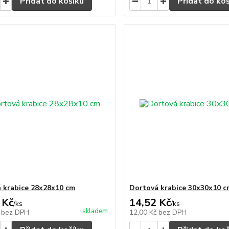
Přidat do košíku
Přidat do ko
 krabice 28x28x10 cm
Dortová krabice 30x30x10 c
 Kč
14,52 Kč
/
ks
/
ks
skladem
č
bez DPH
12,00 Kč
bez DPH