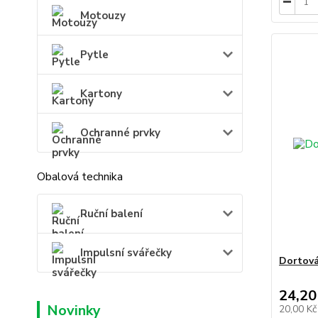
Motouzy
Pytle
Kartony
Ochranné prvky
Obalová technika
Ruční balení
Impulsní svářečky
Dortová
24,20
Novinky
20,00 K