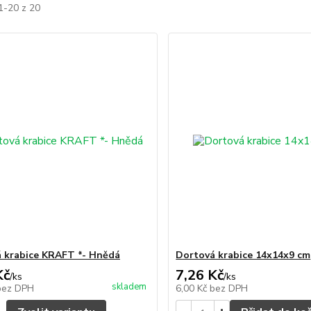
1-20 z 20
 krabice KRAFT *- Hnědá
Dortová krabice 14x14x9 cm
Kč
7,26 Kč
/
ks
/
ks
skladem
bez DPH
6,00 Kč
bez DPH