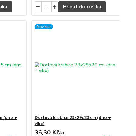
šíku
Přidat do košíku
Novinka
m (dno +
Dortová krabice 29x29x20 cm (dno +
víko)
36,30 Kč
/
ks