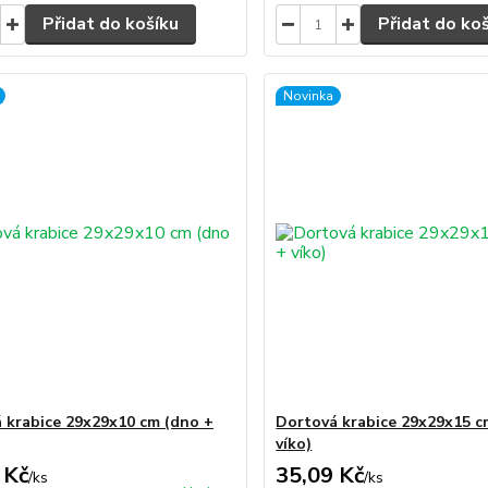
Přidat do košíku
Přidat do ko
Novinka
 krabice 29x29x10 cm (dno +
Dortová krabice 29x29x15 c
víko)
 Kč
35,09 Kč
/
ks
/
ks