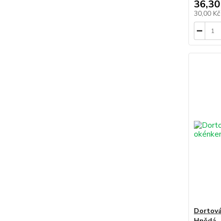
36,30
30,00 K
Dortová
Hnědá