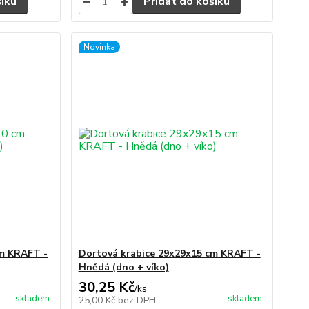
šíku
Přidat do košíku
Novinka
cm KRAFT -
Dortová krabice 29x29x15 cm KRAFT -
Hnědá (dno + víko)
30,25 Kč
/
ks
skladem
skladem
25,00 Kč
bez DPH