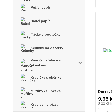
Pečící papír
Balící papír
Tácky a podložky
Kelímky na dezerty
Vánoční krabice s
okénkem
Krabičky s okénkem
Muffiny / Cupcake
Dortová
9,68 
8,00 Kč
Krabice na pizzu