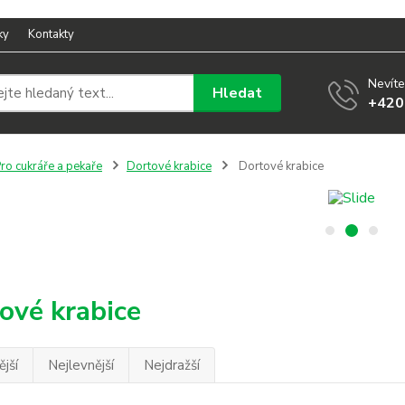
ky
Kontakty
Nevíte
Hledat
+420
ro cukráře a pekaře
Dortové krabice
Dortové krabice
ové krabice
jší
Nejlevnější
Nejdražší