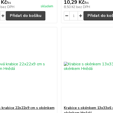
 Kč
10,29 Kč
/
ks
/
ks
skladem
č
bez DPH
8,50 Kč
bez DPH
Přidat do košíku
Přidat do ko
 krabice 22x22x9 cm s okénkem
Krabice s okénkem 13x33x6 
okénkem Hnědá