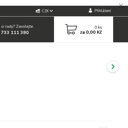
Přihlášení
CZK
 si rady? Zavolejte.
0
ks
za
0,00 Kč
 733 111 380