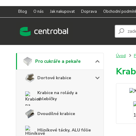
Blog
O nás
Jak nakupovat
Doprava
Obchodní podmín
Úvod
P
Pro cukráře a pekaře
Krab
Dortové krabice
Krabice na rolády a
chlebíčky
Dvoudílné krabice
Hliníkové tácky, ALU fólie