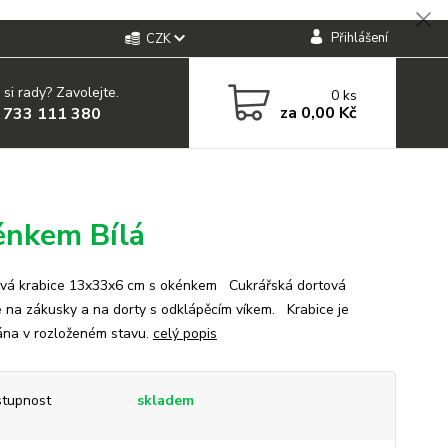
Přihlášení
CZK
 si rady? Zavolejte.
0
ks
za
0,00 Kč
 733 111 380
énkem Bílá
á krabice 13x33x6 cm s okénkem Cukrářská dortová
e na zákusky a na dorty s odklápěcím víkem. Krabice je
na v rozloženém stavu.
celý popis
tupnost
skladem