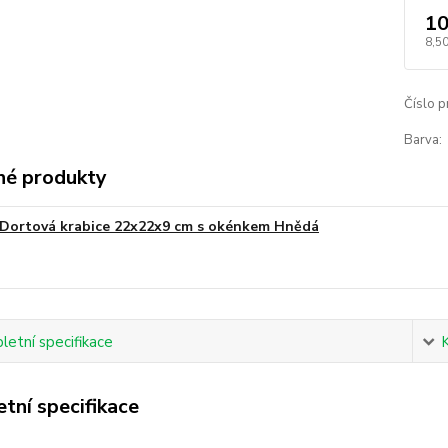
10
8,50
Číslo p
Barva:
é produkty
Dortová krabice 22x22x9 cm s okénkem Hnědá
etní specifikace
tní specifikace