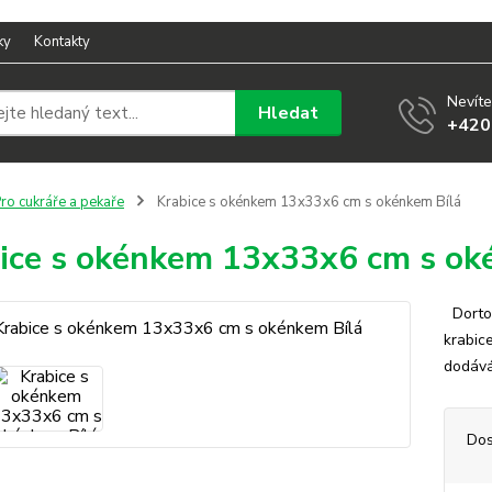
ky
Kontakty
Nevíte
Hledat
+420
ro cukráře a pekaře
Krabice s okénkem 13x33x6 cm s okénkem Bílá
ice s okénkem 13x33x6 cm s ok
Dortov
krabic
dodává
Dos