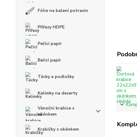
Fólie na balení potravin
Přířezy HDPE
Pečící papír
Podobn
Balící papír
Tácky a podložky
Kelímky na dezerty
Kompl
Vánoční krabice s
okénkem
Komple
Krabičky s okénkem