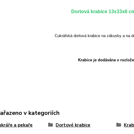
Dortová krabice 13x33x6 c
Cukrářská dortová krabice na zákusky a na d
Krabice je dodávána v rozlož
zařazeno v kategoriích
ukráře a pekaře
Dortové krabice
Krab