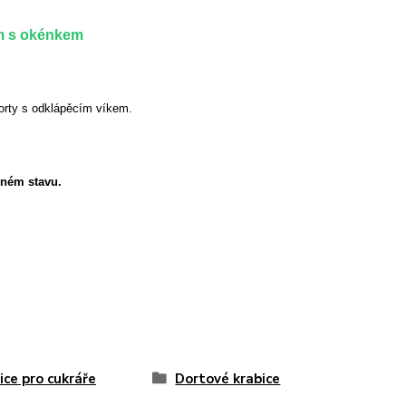
m s okénkem
orty s odklápěcím víkem.
eném stavu.
ice pro cukráře
Dortové krabice