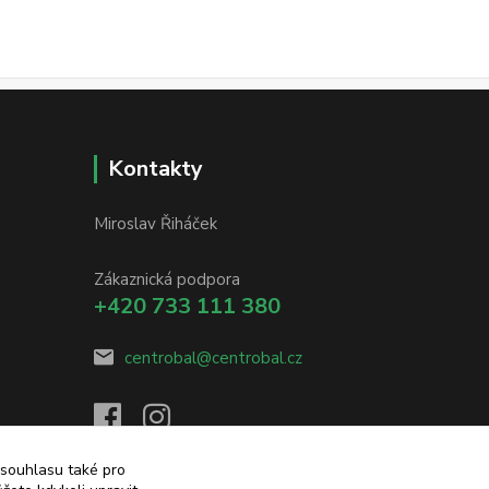
Kontakty
Miroslav Řiháček
Zákaznická podpora
+420 733 111 380
centrobal@centrobal.cz
 souhlasu také pro