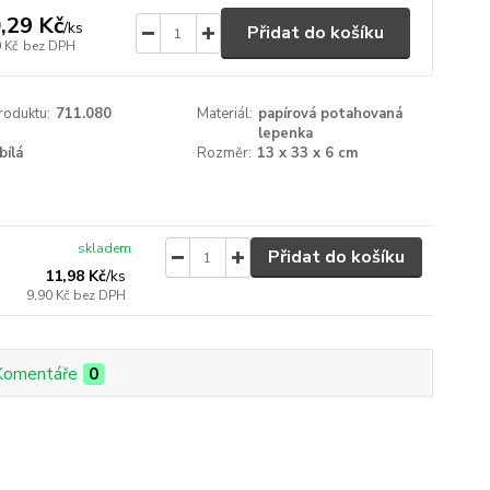
,29 Kč
/
ks
Přidat do košíku
 Kč
bez DPH
roduktu:
711.080
Materiál:
papírová potahovaná
lepenka
bílá
Rozměr:
13 x 33 x 6 cm
skladem
Přidat do košíku
11,98 Kč
/
ks
9,90 Kč
bez DPH
Komentáře
0