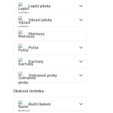
Lepící pásky
Vázací pásky
Motouzy
Pytle
Kartony
Ochranné prvky
Obalová technika
Ruční balení