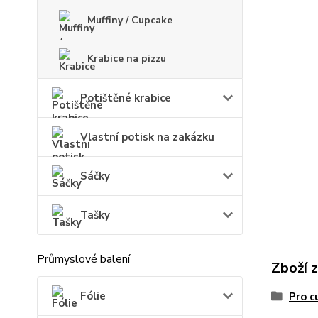
Muffiny / Cupcake
Krabice na pizzu
Potištěné krabice
Vlastní potisk na zakázku
Sáčky
Tašky
Průmyslové balení
Zboží 
Fólie
Pro c