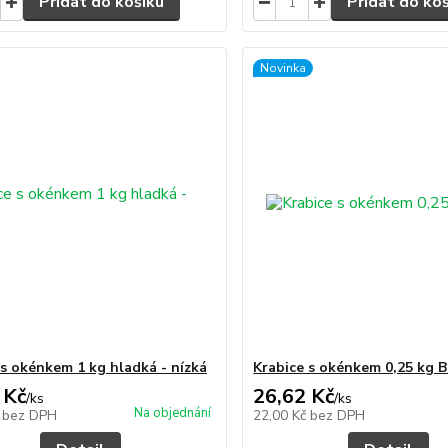
Přidat do košíku
Přidat do ko
Novinka
 s okénkem 1 kg hladká - nízká
Krabice s okénkem 0,25 kg B
 Kč
26,62 Kč
/
ks
/
ks
Na objednání
č
bez DPH
22,00 Kč
bez DPH