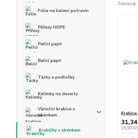
Zobrazuji 
Fólie na balení potravin
Přířezy HDPE
Pečící papír
Balící papír
Tácky a podložky
Kelímky na dezerty
Vánoční krabice s
Krabice
okénkem
31,34
25,90 K
Krabičky s okénkem