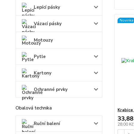
Lepící pásky
Novinka
Vázací pásky
Motouzy
Pytle
Kartony
Ochranné prvky
Obalová technika
Krabice
33,88
Ruční balení
28,00 K