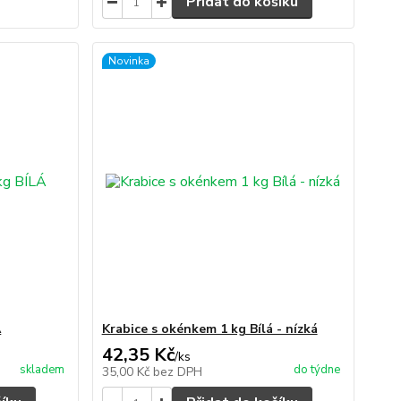
Přidat do košíku
Novinka
Á
Krabice s okénkem 1 kg Bílá - nízká
42,35 Kč
/
ks
skladem
do týdne
35,00 Kč
bez DPH