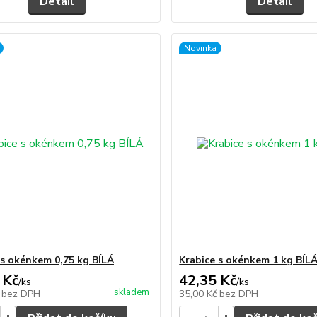
Detail
Detail
Novinka
 s okénkem 0,75 kg BÍLÁ
Krabice s okénkem 1 kg BÍL
 Kč
42,35 Kč
/
ks
/
ks
skladem
č
bez DPH
35,00 Kč
bez DPH