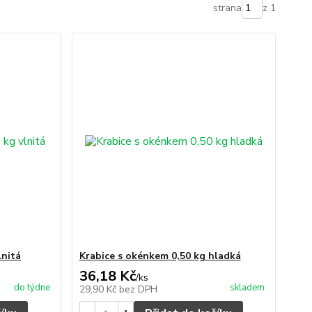
strana
z 1
lnitá
Krabice s okénkem 0,50 kg hladká
36,18 Kč
/
ks
do týdne
skladem
29,90 Kč
bez DPH