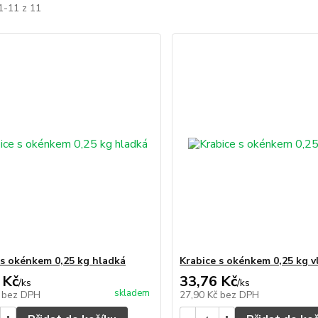
1-11 z 11
 s okénkem 0,25 kg hladká
Krabice s okénkem 0,25 kg v
 Kč
33,76 Kč
/
ks
/
ks
skladem
č
bez DPH
27,90 Kč
bez DPH