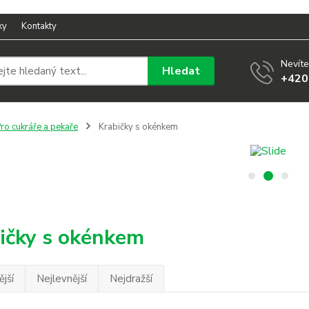
ky
Kontakty
Nevíte
Hledat
+420
ro cukráře a pekaře
Krabičky s okénkem
ičky s okénkem
jší
Nejlevnější
Nejdražší