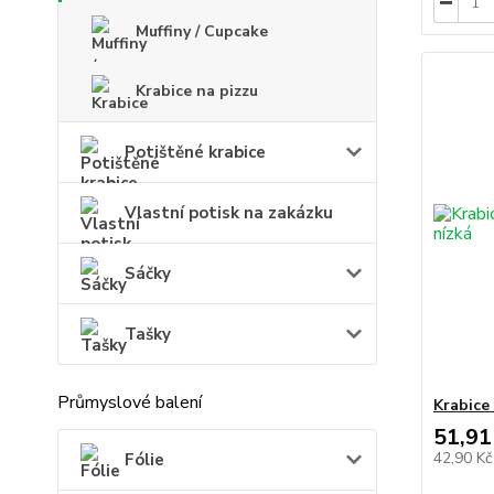
Muffiny / Cupcake
Krabice na pizzu
Potištěné krabice
Vlastní potisk na zakázku
Sáčky
Tašky
Průmyslové balení
Krabice
51,91
42,90 K
Fólie