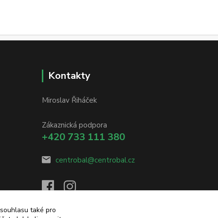
Kontakty
Miroslav Řiháček
Zákaznická podpora
+420 733 111 380
centrobal@centrobal.cz
 souhlasu také pro