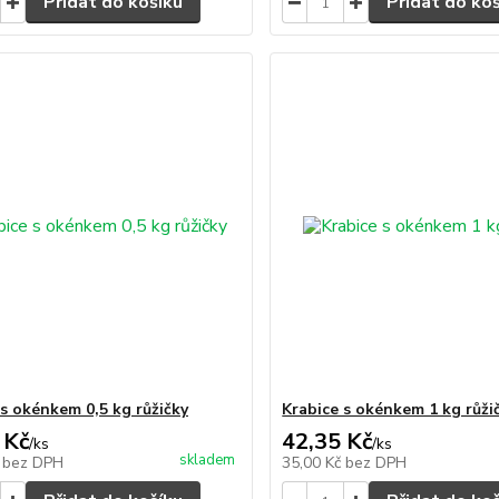
Přidat do košíku
Přidat do ko
 s okénkem 0,5 kg růžičky
Krabice s okénkem 1 kg růži
 Kč
42,35 Kč
/
ks
/
ks
skladem
č
bez DPH
35,00 Kč
bez DPH