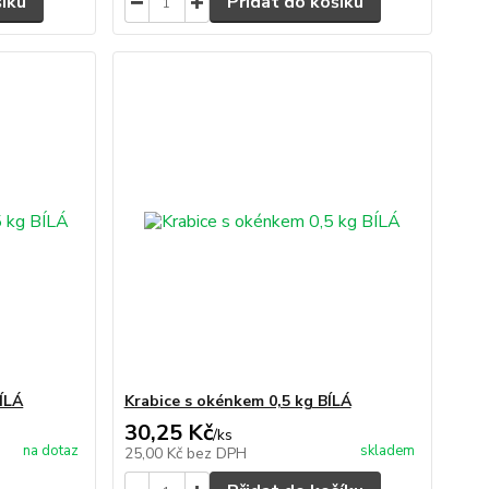
šíku
Přidat do košíku
ÍLÁ
Krabice s okénkem 0,5 kg BÍLÁ
30,25 Kč
/
ks
na dotaz
skladem
25,00 Kč
bez DPH