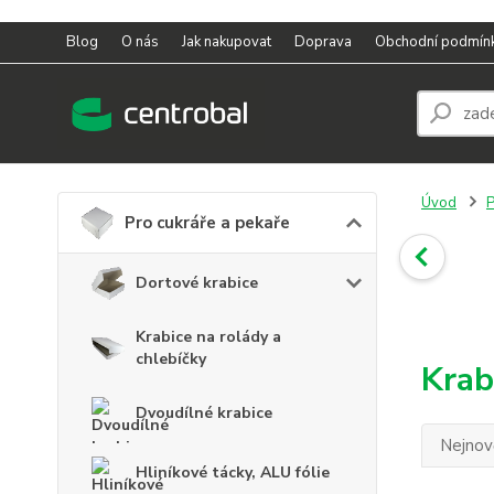
Blog
O nás
Jak nakupovat
Doprava
Obchodní podmín
Úvod
P
Pro cukráře a pekaře
Dortové krabice
Krabice na rolády a
chlebíčky
Krab
Dvoudílné krabice
Nejnově
Hliníkové tácky, ALU fólie