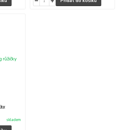
šíku
Přidat do košíku
čky
skladem