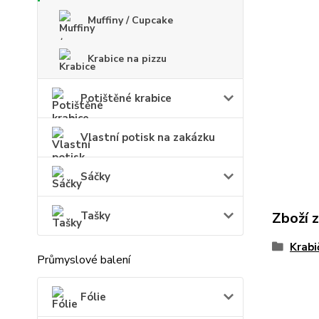
Muffiny / Cupcake
Krabice na pizzu
Potištěné krabice
Vlastní potisk na zakázku
Sáčky
Tašky
Zboží 
Krabi
Průmyslové balení
Fólie