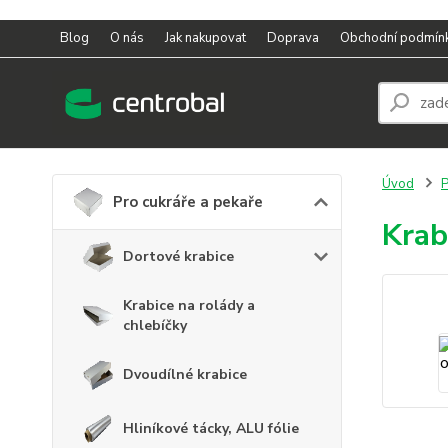
Blog
O nás
Jak nakupovat
Doprava
Obchodní podmín
Úvod
P
Pro cukráře a pekaře
Krab
Dortové krabice
Krabice na rolády a
chlebíčky
Dvoudílné krabice
Hliníkové tácky, ALU fólie