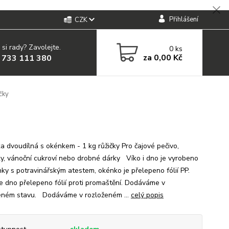
Přihlášení
CZK
 si rady? Zavolejte.
0
ks
za
0,00 Kč
 733 111 380
čky
ka dvoudílná s okénkem - 1 kg růžičky Pro čajové pečivo,
ky, vánoční cukroví nebo drobné dárky Víko i dno je vyrobeno
nky s potravinářským atestem, okénko je přelepeno fólií PP.
je dno přelepeno fólií proti promaštění. Dodáváme v
eném stavu. Dodáváme v rozloženém ...
celý popis