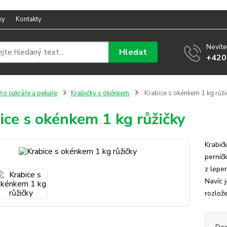
ky
Kontakty
Nevíte
Hledat
+420
ro cukráře a pekaře
Krabičky s okénkem
Krabice s okénkem 1 kg růži
ice s okénkem 1 kg růžičky
Krabič
perníč
z lepe
Navíc 
rozlož