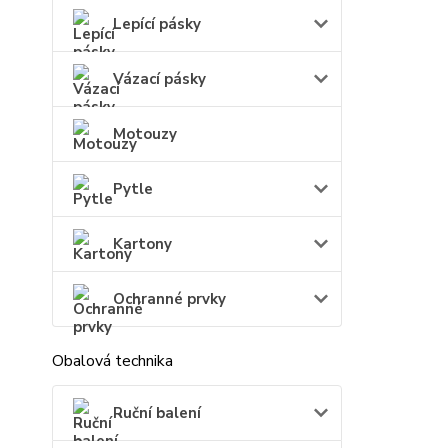
Lepící pásky
Vázací pásky
Motouzy
Pytle
Kartony
Ochranné prvky
Obalová technika
Ruční balení