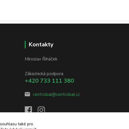
Kontakty
Miroslav Řiháček
Zákaznická podpora
+420 733 111 380
centrobal@centrobal.cz
 souhlasu také pro