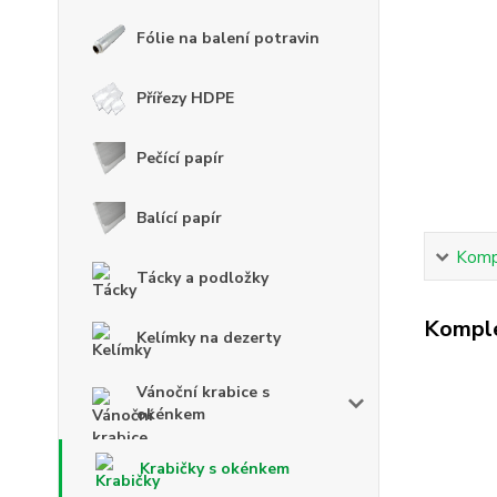
Fólie na balení potravin
Přířezy HDPE
Pečící papír
Balící papír
Kompl
Tácky a podložky
Komple
Kelímky na dezerty
Vánoční krabice s
okénkem
Krabičky s okénkem