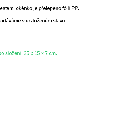
estem, okénko je přelepeno fólií PP.
. Dodáváme v rozloženém stavu.
 složení: 25 x 15 x 7 cm.