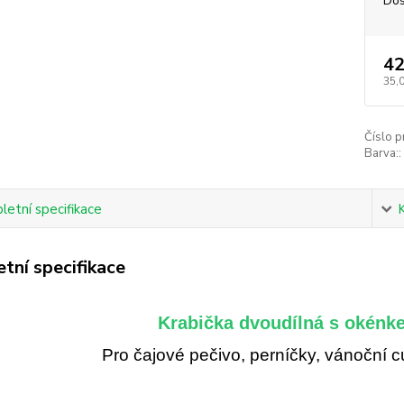
Dos
42
35,
Číslo p
Barva::
etní specifikace
tní specifikace
Krabička dvoudílná s okénke
Pro čajové pečivo, perníčky, vánoční 