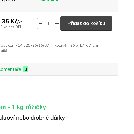
tupnost
skladem
,35 Kč
/
ks
Přidat do košíku
00 Kč
bez DPH
roduktu:
714.525-25/15/07
Rozměr:
25 x 17 x 7 cm
bílá
Komentáře
0
m - 1 kg růžičky
cukroví nebo drobné dárky