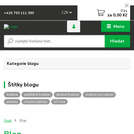
0
ks
CZK
+420 733 111 380
za
0,00 Kč
Menu
Hledat
Kategorie blogu
Štítky blogu
krabice
potištěné krabice
dortové krabice
krabice na cukroví
potisky
vlastní potisky
UV tisk
Úvod
Blog
Blog