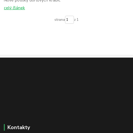
Nové potisky dortových krabic
celý článek
strana
z 1
Kontakty