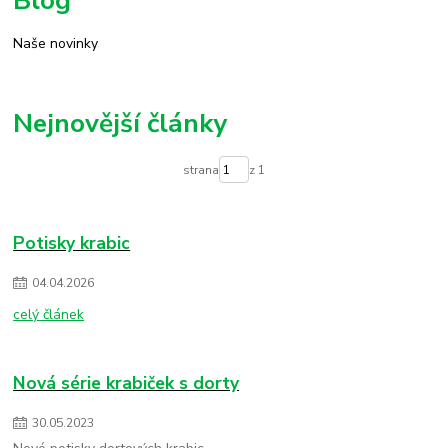
Naše novinky
Nejnovější články
strana
z 1
Potisky krabic
04
.
04
.
2026
celý článek
Nová série krabiček s dorty
30
.
05
.
2023