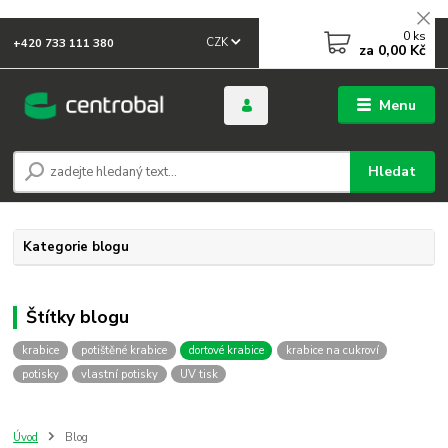
0
ks
CZK
+420 733 111 380
za
0,00 Kč
Menu
Hledat
Kategorie blogu
Štítky blogu
krabice
potištěné krabice
dortové krabice
krabice na cukroví
potisky
vlastní potisky
UV tisk
Úvod
Blog