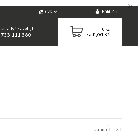
Přihlášení
CZK
 si rady? Zavolejte.
0
ks
za
0,00 Kč
 733 111 380
strana
z 1