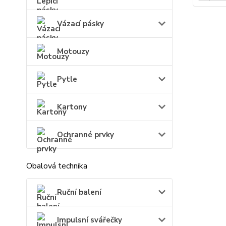
Vázací pásky
Motouzy
Pytle
Kartony
Ochranné prvky
Obalová technika
Ruční balení
Impulsní svářečky