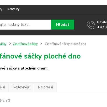
ky
Kontakty
Nevíte
Hledat
+420
áčky
Celofánové sáčky
Celofánové sáčky ploché dno
fánové sáčky ploché dno
ové sáčky s plochým dnem.
jší
Nejlevnější
Nejdražší
1-2 z 2