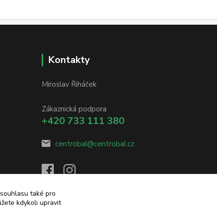
Kontakty
Miroslav Řiháček
Zákaznická podpora
+420 733 111 380
centrobal@centrobal.cz
 souhlasu také pro
žete kdykoli upravit