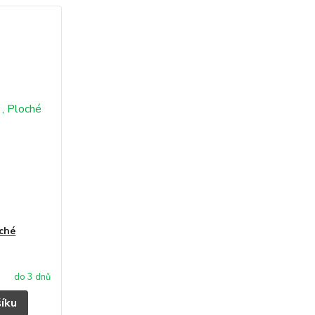
oché
do 3 dnů
šíku