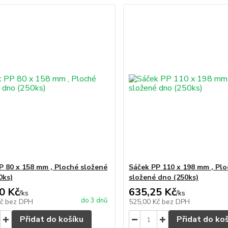
P 80 x 158 mm , Ploché složené
Sáček PP 110 x 198 mm , Pl
0ks)
složené dno (250ks)
0 Kč
635,25 Kč
/
ks
/
ks
do 3 dnů
Kč
bez DPH
525,00 Kč
bez DPH
Přidat do košíku
Přidat do ko