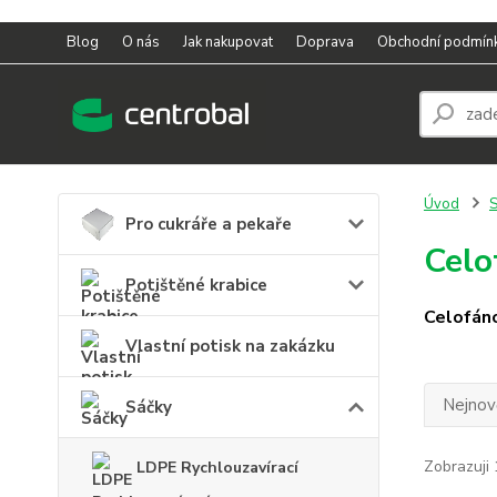
Blog
O nás
Jak nakupovat
Doprava
Obchodní podmín
Úvod
S
Pro cukráře a pekaře
Celo
Potištěné krabice
Celofán
Vlastní potisk na zakázku
Nejnově
Sáčky
Zobrazuji 
LDPE Rychlouzavírací