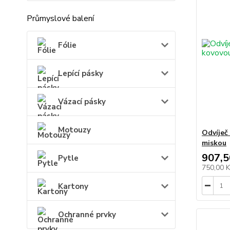
Průmyslové balení
Fólie
Lepící pásky
Vázací pásky
Motouzy
Odvíječ
miskou
907,5
Pytle
750,00 
Kartony
Ochranné prvky