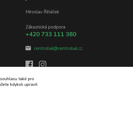
Miroslav Řiháček
Zákaznická podpora
+420 733 111 380
centrobal@centrobal.cz
 souhlasu také pro
žete kdykoli upravit
Vytvořeno na
Eshop-rychle.cz