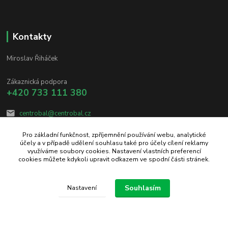
Kontakty
Miroslav Řiháček
Zákaznická podpora
+420 733 111 380
centrobal@centrobal.cz
Pro základní funkčnost, zpříjemnění používání webu, analytické
účely a v případě udělení souhlasu také pro účely cílení reklamy
využíváme soubory cookies. Nastavení vlastních preferencí
cookies můžete kdykoli upravit odkazem ve spodní části stránek.
Upravit sběr cookies.
Souhlasím
Nastavení
Vytvořeno na
Eshop-rychle.cz