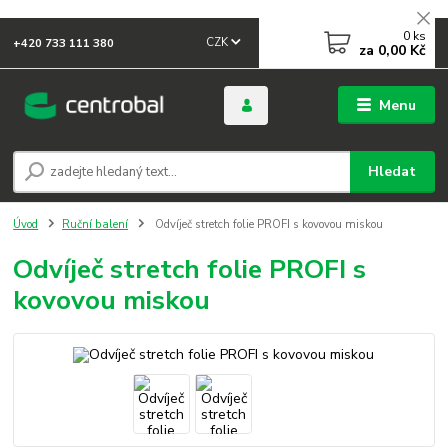
0
ks
CZK
+420 733 111 380
za
0,00 Kč
Menu
Hledat
Úvod
Ruční balení
Odvíječ stretch folie PROFI s kovovou miskou
Odvíječ stretch folie PROFI s
kovovou miskou