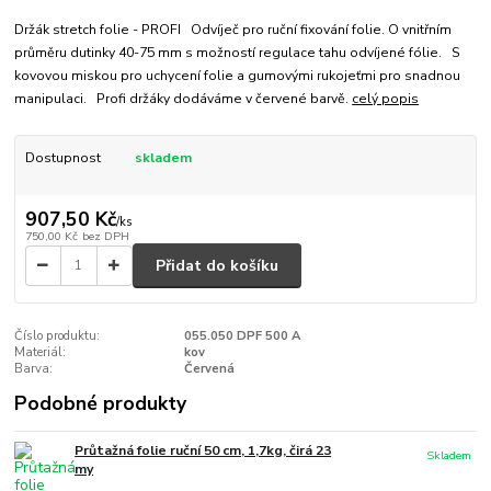
Držák stretch folie - PROFI Odvíječ pro ruční fixování folie. O vnitřním
průměru dutinky 40-75 mm s možností regulace tahu odvíjené fólie. S
kovovou miskou pro uchycení folie a gumovými rukojeťmi pro snadnou
manipulaci. Profi držáky dodáváme v červené barvě.
celý popis
Dostupnost
skladem
907,50 Kč
/
ks
750,00 Kč
bez DPH
Přidat do košíku
Číslo produktu:
055.050 DPF 500 A
Materiál:
kov
Barva:
Červená
Podobné produkty
Průtažná folie ruční 50 cm, 1,7kg, čirá 23
Skladem
my