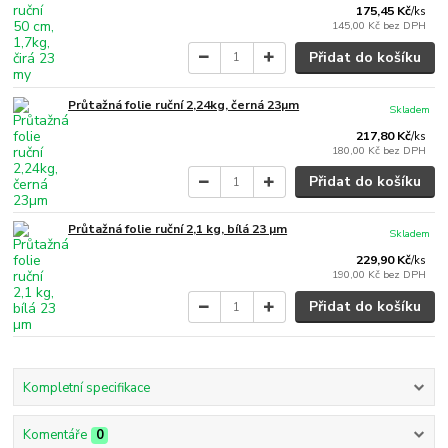
175,45 Kč
/
ks
145,00 Kč
bez DPH
Přidat do košíku
Průtažná folie ruční 2,24kg, černá 23µm
Skladem
217,80 Kč
/
ks
180,00 Kč
bez DPH
Přidat do košíku
Průtažná folie ruční 2,1 kg, bílá 23 µm
Skladem
229,90 Kč
/
ks
190,00 Kč
bez DPH
Přidat do košíku
Kompletní specifikace
Komentáře
0