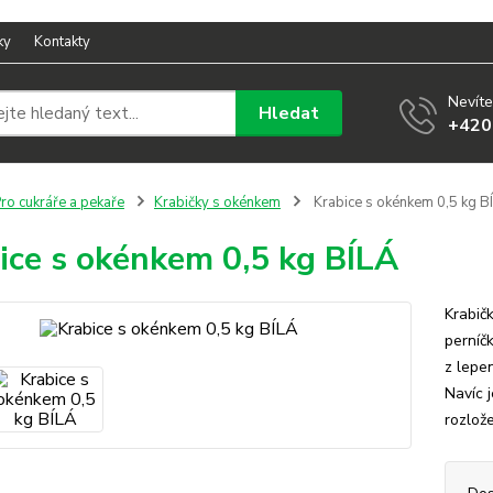
ky
Kontakty
Nevíte
Hledat
+420
ro cukráře a pekaře
Krabičky s okénkem
Krabice s okénkem 0,5 kg B
ice s okénkem 0,5 kg BÍLÁ
Krabič
perníč
z lepe
Navíc 
rozlož