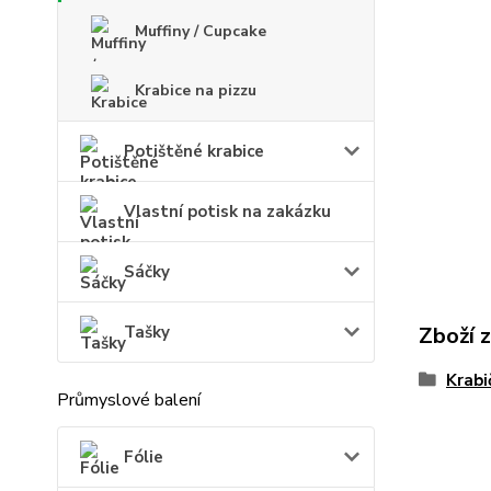
Muffiny / Cupcake
Krabice na pizzu
Potištěné krabice
Vlastní potisk na zakázku
Sáčky
Tašky
Zboží 
Krabi
Průmyslové balení
Fólie