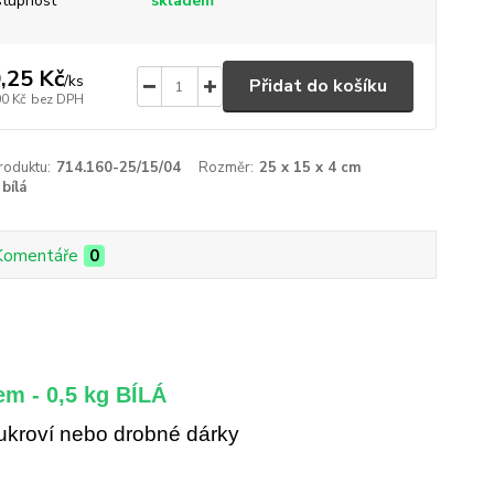
tupnost
skladem
,25 Kč
/
ks
Přidat do košíku
00 Kč
bez DPH
roduktu:
714.160-25/15/04
Rozměr:
25 x 15 x 4 cm
bílá
Komentáře
0
em - 0,5 kg BÍLÁ
cukroví nebo drobné dárky