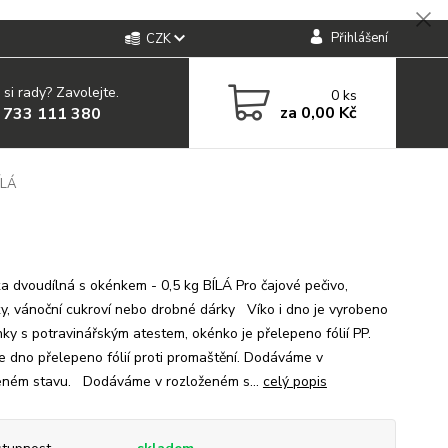
Přihlášení
CZK
 si rady? Zavolejte.
0
ks
za
0,00 Kč
 733 111 380
ÍLÁ
ka dvoudílná s okénkem - 0,5 kg BÍLÁ Pro čajové pečivo,
ky, vánoční cukroví nebo drobné dárky Víko i dno je vyrobeno
nky s potravinářským atestem, okénko je přelepeno fólií PP.
je dno přelepeno fólií proti promaštění. Dodáváme v
eném stavu. Dodáváme v rozloženém s...
celý popis