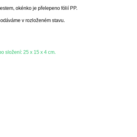
estem, okénko je přelepeno fólií PP.
. Dodáváme v rozloženém stavu.
 složení: 25 x 15 x 4 cm.