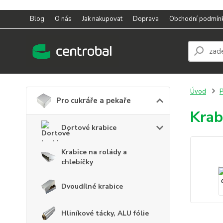
Blog
O nás
Jak nakupovat
Doprava
Obchodní podmín
Úvod
P
Pro cukráře a pekaře
Krab
Dortové krabice
Krabice na rolády a
chlebíčky
Dvoudílné krabice
Hliníkové tácky, ALU fólie