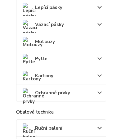
Lepící pásky
Vázací pásky
Motouzy
Pytle
Kartony
Ochranné prvky
Obalová technika
Ruční balení