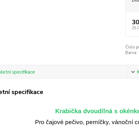
Dos
30
25,
Číslo p
Barva::
etní specifikace
tní specifikace
Krabička dvoudílná s okénk
Pro čajové pečivo, perníčky, vánoční 