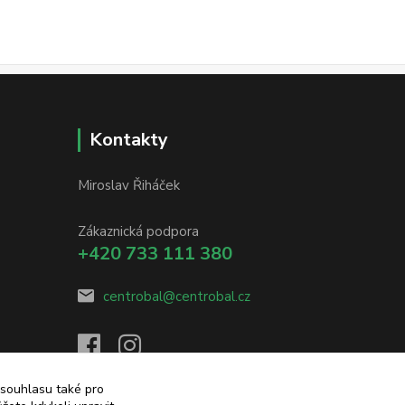
Kontakty
Miroslav Řiháček
Zákaznická podpora
+420 733 111 380
centrobal@centrobal.cz
 souhlasu také pro