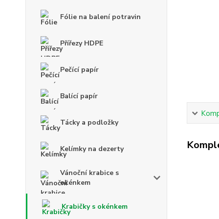
Fólie na balení potravin
Přířezy HDPE
Pečící papír
Balící papír
Kompl
Tácky a podložky
Komple
Kelímky na dezerty
Vánoční krabice s
okénkem
Krabičky s okénkem