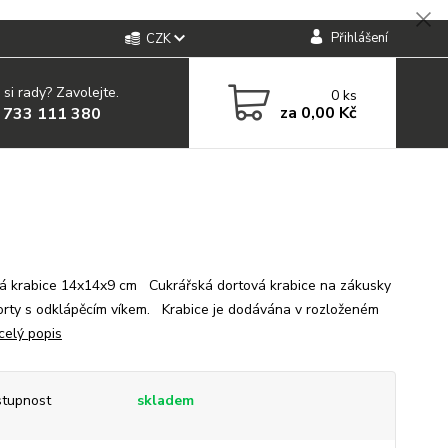
Přihlášení
CZK
 si rady? Zavolejte.
0
ks
za
0,00 Kč
 733 111 380
á krabice 14x14x9 cm Cukrářská dortová krabice na zákusky
orty s odklápěcím víkem. Krabice je dodávána v rozloženém
celý popis
tupnost
skladem