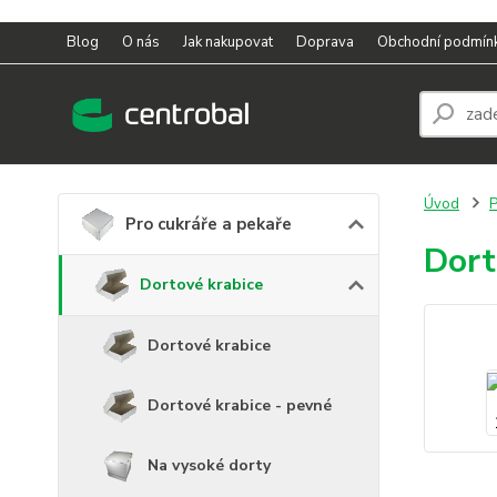
Blog
O nás
Jak nakupovat
Doprava
Obchodní podmín
Úvod
P
Pro cukráře a pekaře
Dort
Dortové krabice
Dortové krabice
Dortové krabice - pevné
Na vysoké dorty