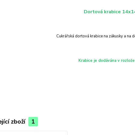
Dortová krabice 14x
Cukrářská dortová krabice na zákusky a na d
Krabice je dodávána v rozlož
jící zboží
1