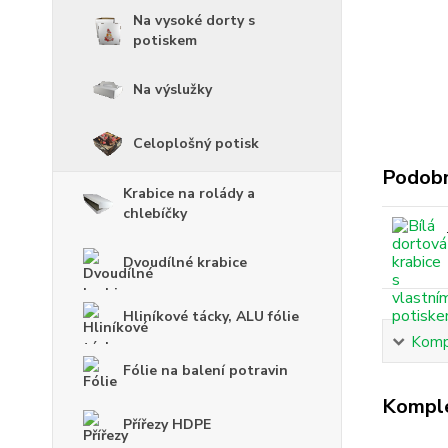
Na vysoké dorty s
potiskem
Na výslužky
Celoplošný potisk
Podobn
Krabice na rolády a
chlebíčky
Dvoudílné krabice
Hliníkové tácky, ALU fólie
Kompl
Fólie na balení potravin
Komple
Přířezy HDPE