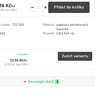
26 Kč
/
ks
Přidat do košíku
 Kč
bez DPH
roduktu:
711.001
Materiál:
papírová potahovaná
lepenka
bílá
Rozměr:
14x14x9 cm
skladem
Zvolit variantu
13,92 Kč
/
ks
11,50 Kč
bez DPH
Související zboží
1