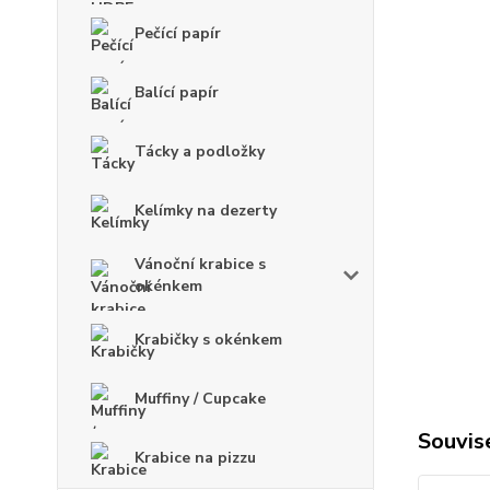
Pečící papír
Balící papír
Tácky a podložky
Kelímky na dezerty
Vánoční krabice s
okénkem
Krabičky s okénkem
Muffiny / Cupcake
Souvise
Krabice na pizzu