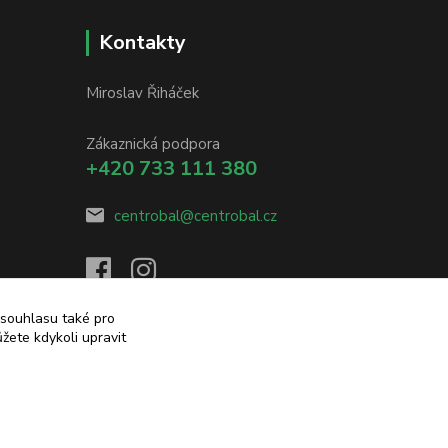
Kontakty
Miroslav Řiháček
Zákaznická podpora
+420 733 111 380
centrobal@centrobal.cz
 souhlasu také pro
žete kdykoli upravit