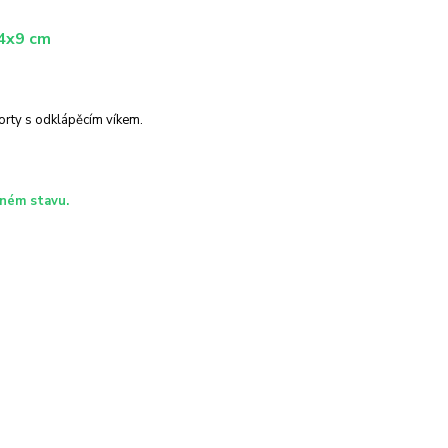
14x9 cm
orty s odklápěcím víkem.
eném stavu.