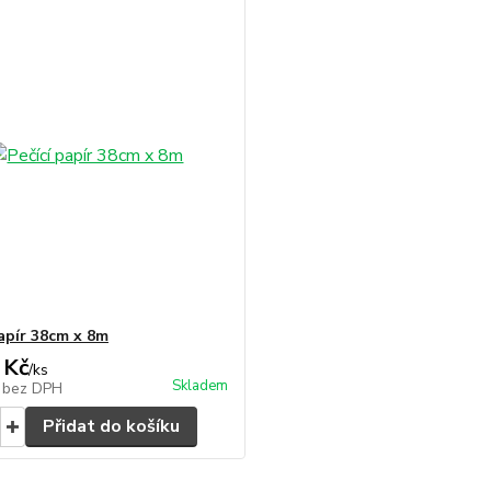
papír 38cm x 8m
 Kč
/
ks
Skladem
č
bez DPH
Přidat do košíku