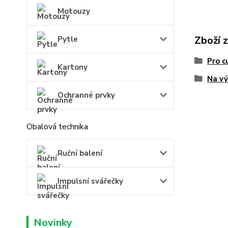
Motouzy
Zboží 
Pytle
Pro c
Kartony
Na vý
Ochranné prvky
Obalová technika
Ruční balení
Impulsní svářečky
Novinky