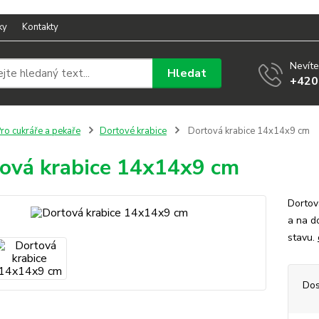
ky
Kontakty
Nevíte
Hledat
+420
ro cukráře a pekaře
Dortové krabice
Dortová krabice 14x14x9 cm
ová krabice 14x14x9 cm
Dortov
a na d
stavu.
Dos