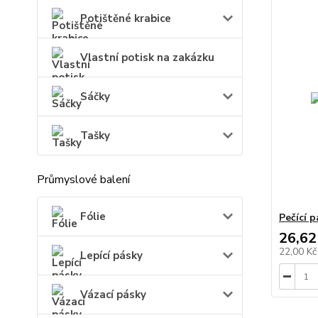
Potištěné krabice
Vlastní potisk na zakázku
Sáčky
Tašky
Průmyslové balení
Fólie
Pečící 
26,62
22,00 K
Lepící pásky
Vázací pásky