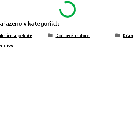
zařazeno v kategoriích
ukráře a pekaře
Dortové krabice
Krab
služky