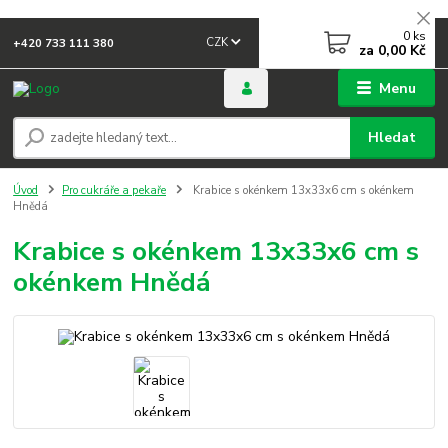
0
ks
CZK
+420 733 111 380
za
0,00 Kč
Menu
Hledat
Úvod
Pro cukráře a pekaře
Krabice s okénkem 13x33x6 cm s okénkem
Hnědá
Krabice s okénkem 13x33x6 cm s
okénkem Hnědá