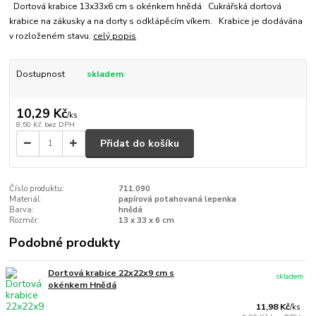
Dortová krabice 13x33x6 cm s okénkem hnědá Cukrářská dortová
krabice na zákusky a na dorty s odklápěcím víkem. Krabice je dodávána
v rozloženém stavu.
celý popis
Dostupnost
skladem
10,29 Kč
/
ks
8,50 Kč
bez DPH
Přidat do košíku
Číslo produktu:
711.090
Materiál:
papírová potahovaná lepenka
Barva:
hnědá
Rozměr:
13 x 33 x 6 cm
Podobné produkty
Dortová krabice 22x22x9 cm s
skladem
okénkem Hnědá
11,98 Kč
/
ks