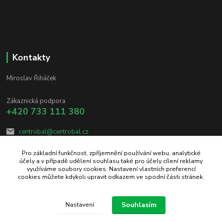
Kontakty
Miroslav Řiháček
Zákaznická podpora
+420 733 111 380
centrobal@centrobal.cz
Pro základní funkčnost, zpříjemnění používání webu, analytické
účely a v případě udělení souhlasu také pro účely cílení reklamy
využíváme soubory cookies. Nastavení vlastních preferencí
cookies můžete kdykoli upravit odkazem ve spodní části stránek.
Upravit sběr cookies.
Souhlasím
Nastavení