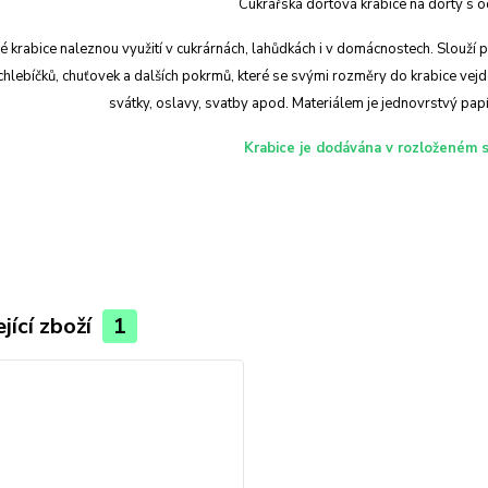
Cukrářská dortová krabice na dorty s 
 krabice naleznou využití v cukrárnách, lahůdkách i v domácnostech. Slouží 
chlebíčků, chuťovek a dalších pokrmů, které se svými rozměry do krabice vejdo
svátky, oslavy, svatby apod. Materiálem je jednovrstvý papí
Krabice je dodávána v rozloženém s
jící zboží
1