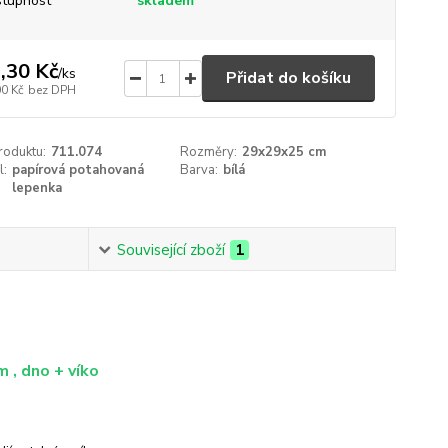
tupnost
skladem
,30 Kč
/
ks
Přidat do košíku
00 Kč
bez DPH
roduktu:
711.074
Rozměry:
29x29x25 cm
l:
papírová potahovaná
Barva:
bílá
lepenka
Související zboží
1
 , dno + víko