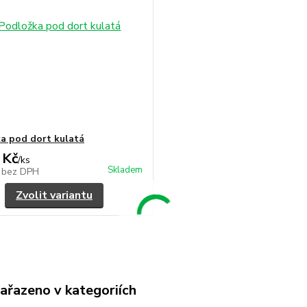
a pod dort kulatá
 Kč
/
ks
Skladem
č
bez DPH
Zvolit variantu
zařazeno v kategoriích