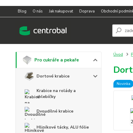
Blog
O nás
Jak nakupovat
Doprava
Obchodní podmín
Úvod
P
Pro cukráře a pekaře
Dort
Dortové krabice
Novinka
Krabice na rolády a
chlebíčky
Dvoudílné krabice
Hliníkové tácky, ALU fólie