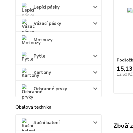
Lepící pásky
Vázací pásky
Motouzy
Pytle
Podložk
15,13
Kartony
12,50 K
Ochranné prvky
Obalová technika
Ruční balení
Zboží 