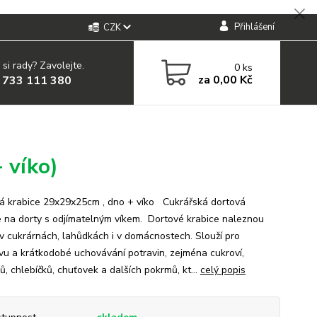
Přihlášení
CZK
 si rady? Zavolejte.
0
ks
za
0,00 Kč
 733 111 380
 víko)
á krabice 29x29x25cm , dno + víko Cukrářská dortová
e na dorty s odjímatelným víkem. Dortové krabice naleznou
í v cukrárnách, lahůdkách i v domácnostech. Slouží pro
vu a krátkodobé uchovávání potravin, zejména cukroví,
, chlebíčků, chuťovek a dalších pokrmů, kt...
celý popis