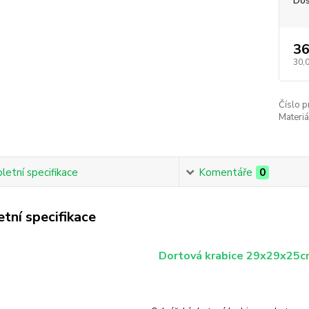
Dos
36
30,
Číslo p
Materiá
etní specifikace
Komentáře
0
tní specifikace
Dortová krabice 29x29x25cm