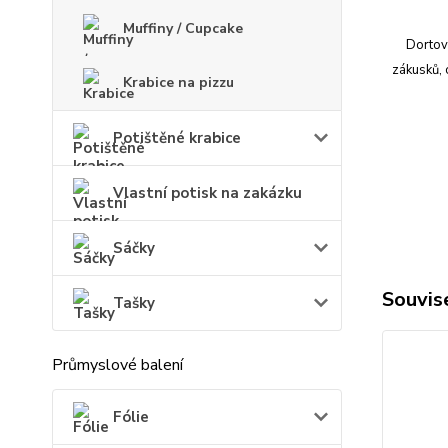
Muffiny / Cupcake
Dortové
zákusků, 
Krabice na pizzu
Potištěné krabice
Vlastní potisk na zakázku
Sáčky
Souvise
Tašky
Průmyslové balení
Fólie