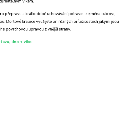
odjímatelným víkem.
pro přepravu a krátkodobé uchovávání potravin, zejména cukroví,
u. Dortové krabice využijete při různých příležitostech jakými jsou
r s povrchovou upravou z vnější strany.
tavu, dno + víko.