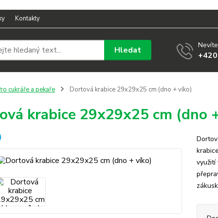
ky
Kontakty
Nevíte
Hledat
+420
ro cukráře a pekaře
Dortová krabice 29x29x25 cm (dno + víko)
ová krabice 29x29x25 cm (dno +
Dortov
krabic
využit
přepra
zákusků