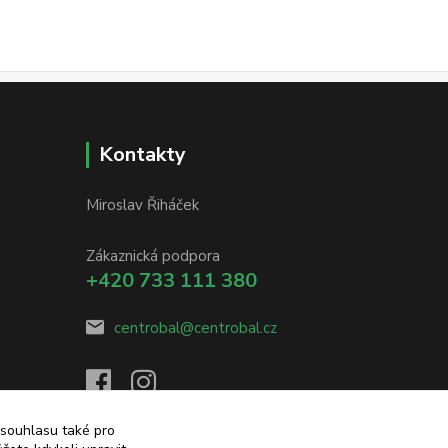
Kontakty
Miroslav Řiháček
Zákaznická podpora
+420 733 111 380
centrobal@centrobal.cz
 souhlasu také pro