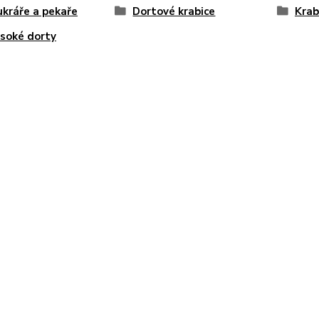
ukráře a pekaře
Dortové krabice
Krab
soké dorty