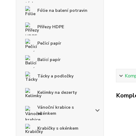
Fólie na balení potravin
Přířezy HDPE
Pečící papír
Balící papír
Kompl
Tácky a podložky
Kelímky na dezerty
Komple
Vánoční krabice s
okénkem
Krabičky s okénkem