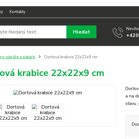
ky
Kontakty
Nevíte
Hledat
+420
ro cukráře a pekaře
Dortová krabice 22x22x9 cm
ová krabice 22x22x9 cm
Dortov
a na d
stavu.
Dos