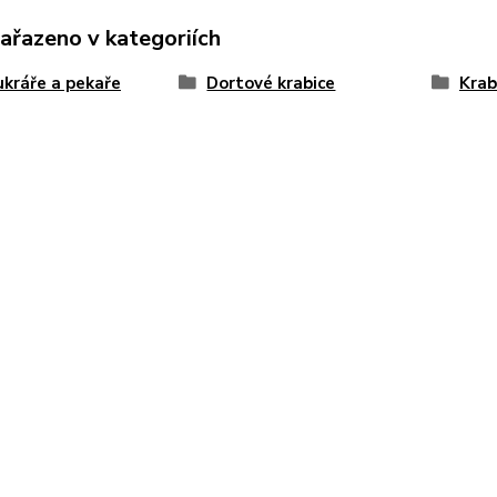
zařazeno v kategoriích
ukráře a pekaře
Dortové krabice
Krab