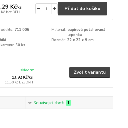
,29 Kč
/
ks
Přidat do košíku
 Kč
bez DPH
roduktu:
711.006
Materiál:
papírová potahovaná
lepenka
bílá
Rozměr:
22 x 22 x 9 cm
 kartonu:
50 ks
skladem
Zvolit variantu
13,92 Kč
/
ks
11,50 Kč
bez DPH
Související zboží
1