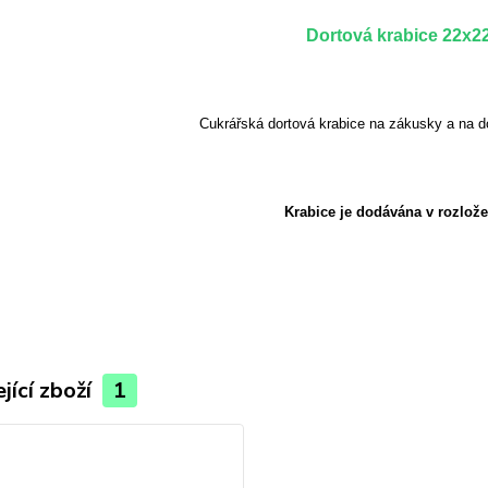
Dortová krabice 22x2
Cukrářská dortová krabice na zákusky a na d
Krabice je dodávána v rozlož
jící zboží
1