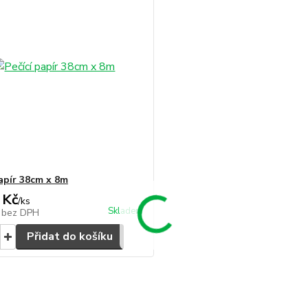
papír 38cm x 8m
 Kč
/
ks
Skladem
č
bez DPH
Přidat do košíku