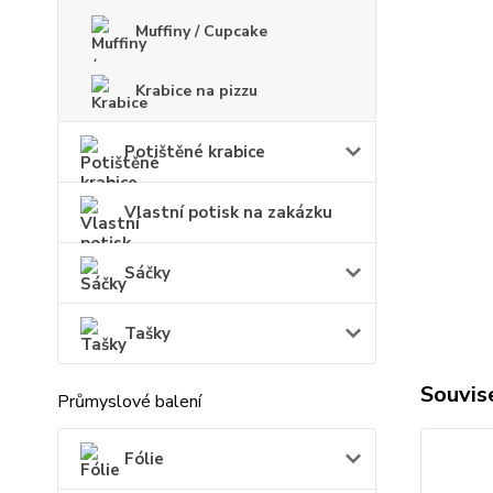
Muffiny / Cupcake
Krabice na pizzu
Potištěné krabice
Vlastní potisk na zakázku
Sáčky
Tašky
Souvise
Průmyslové balení
Fólie