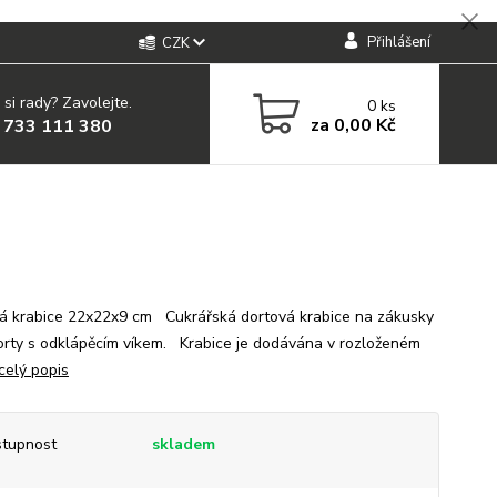
Přihlášení
CZK
 si rady? Zavolejte.
0
ks
za
0,00 Kč
 733 111 380
á krabice 22x22x9 cm Cukrářská dortová krabice na zákusky
orty s odklápěcím víkem. Krabice je dodávána v rozloženém
celý popis
tupnost
skladem