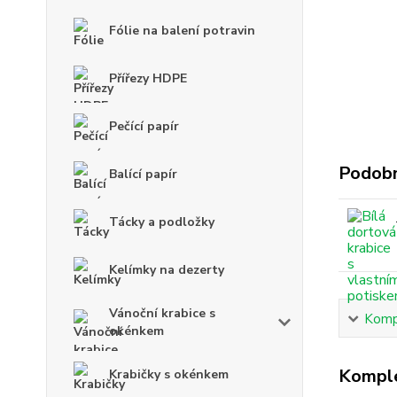
Fólie na balení potravin
Přířezy HDPE
Pečící papír
Podobn
Balící papír
Tácky a podložky
Kelímky na dezerty
Vánoční krabice s
Kompl
okénkem
Komple
Krabičky s okénkem