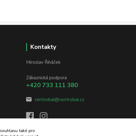
Kontakty
Miroslav Řiháček
Zákaznická podpora
+420 733 111 380
centrobal@centrobal.cz
 souhlasu také pro