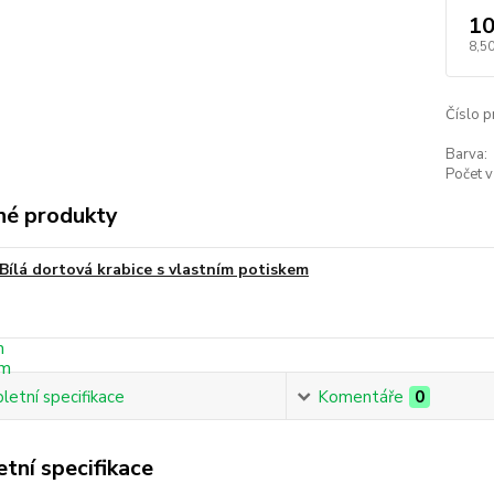
10
8,50
Číslo p
Barva:
Počet v
é produkty
Bílá dortová krabice s vlastním potiskem
etní specifikace
Komentáře
0
tní specifikace