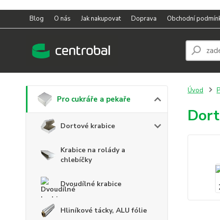
Blog
O nás
Jak nakupovat
Doprava
Obchodní podmín
Úvod
P
Pro cukráře a pekaře
Dort
Dortové krabice
Krabice na rolády a
chlebíčky
Dvoudílné krabice
Hliníkové tácky, ALU fólie