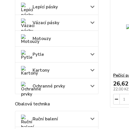
Lepící pásky
Vázací pásky
Motouzy
Pytle
Kartony
Pečící 
26,62
Ochranné prvky
22,00 K
Obalová technika
Ruční balení