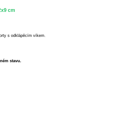
2x9 cm
orty s odklápěcím víkem.
eném stavu.