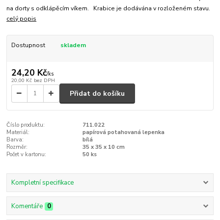
na dorty s odklápěcím víkem. Krabice je dodávána v rozloženém stavu.
celý popis
Dostupnost
skladem
24,20 Kč
/
ks
20,00 Kč
bez DPH
Přidat do košíku
Číslo produktu:
711.022
Materiál:
papírová potahovaná lepenka
Barva:
bílá
Rozměr:
35 x 35 x 10 cm
Počet v kartonu:
50 ks
Kompletní specifikace
Komentáře
0