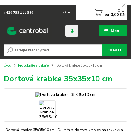
0
ks
CZK
+420 733 111 380
za
0,00 Kč
Menu
Hledat
Úvod
Pro cukráře a pekaře
Dortová krabice 35x35x10 cm
Dortová krabice 35x35x10 cm
Dortová krabice 35x35x10 cm Cukrářská dortová krabice na zákusky a