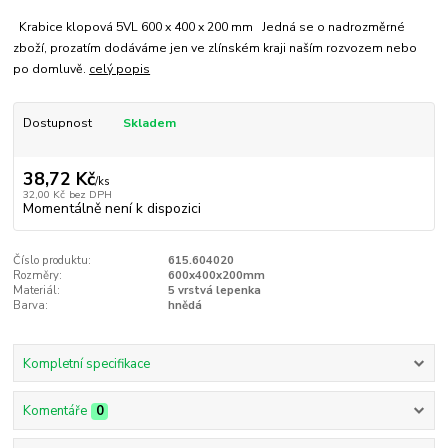
Krabice klopová 5VL 600 x 400 x 200 mm Jedná se o nadrozměrné
zboží, prozatím dodáváme jen ve zlínském kraji naším rozvozem nebo
po domluvě.
celý popis
Dostupnost
Skladem
38,72 Kč
/
ks
32,00 Kč
bez DPH
Momentálně není k dispozici
Číslo produktu:
615.604020
Rozměry:
600x400x200mm
Materiál:
5 vrstvá lepenka
Barva:
hnědá
Kompletní specifikace
Komentáře
0