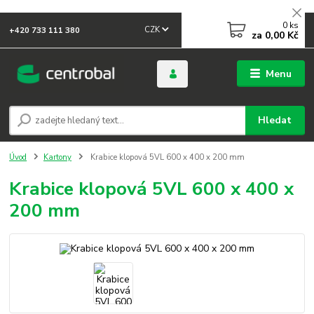
0
ks
CZK
+420 733 111 380
za
0,00 Kč
Menu
Hledat
Úvod
Kartony
Krabice klopová 5VL 600 x 400 x 200 mm
Krabice klopová 5VL 600 x 400 x
200 mm