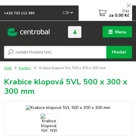
0
ks
CZK
+420 733 111 380
za
0,00 Kč
Menu
Hledat
Úvod
Kartony
Krabice klopová 5VL 500 x 300 x 300 mm
Krabice klopová 5VL 500 x 300 x
300 mm