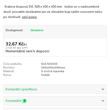
Krabice klopová 3VL 500 x 300 x 300 mm Jedná se o nadrozměrné
zboží, prozatím dodáváme jen ve zlínském kraji naším rozvozem nebo
po domluvě.
celý popis
Dostupnost
Skladem
32,67 Kč
/
ks
27,00 Kč
bez DPH
Momentálně není k dispozici
Číslo produktu:
615.503030
Rozměry:
500x300x300mm
Materiál:
5 vrstvá lepenka
Barva:
hnědá
Kompletní specifikace
Komentáře
0