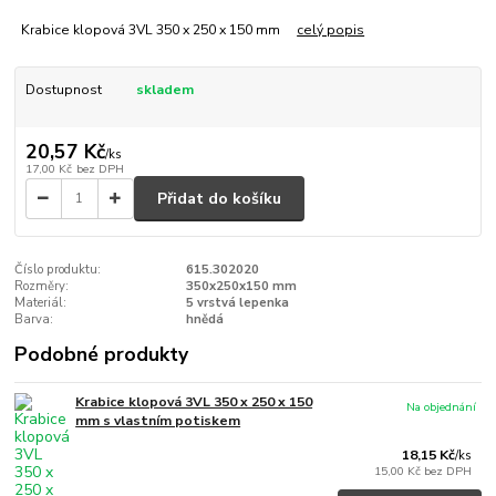
Krabice klopová 3VL 350 x 250 x 150 mm
celý popis
Dostupnost
skladem
20,57 Kč
/
ks
17,00 Kč
bez DPH
Přidat do košíku
Číslo produktu:
615.302020
Rozměry:
350x250x150 mm
Materiál:
5 vrstvá lepenka
Barva:
hnědá
Podobné produkty
Krabice klopová 3VL 350 x 250 x 150
Na objednání
mm s vlastním potiskem
18,15 Kč
/
ks
15,00 Kč
bez DPH