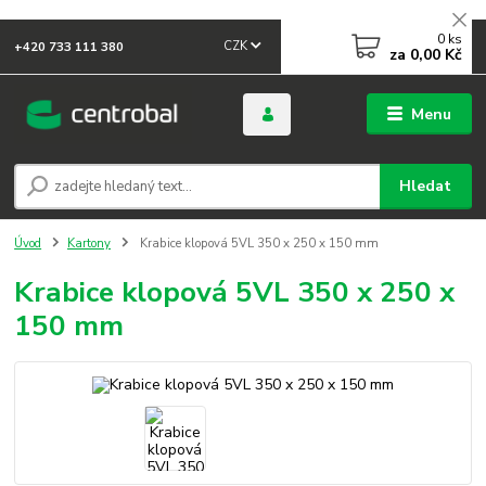
0
ks
CZK
+420 733 111 380
za
0,00 Kč
Menu
Hledat
Úvod
Kartony
Krabice klopová 5VL 350 x 250 x 150 mm
Krabice klopová 5VL 350 x 250 x
150 mm