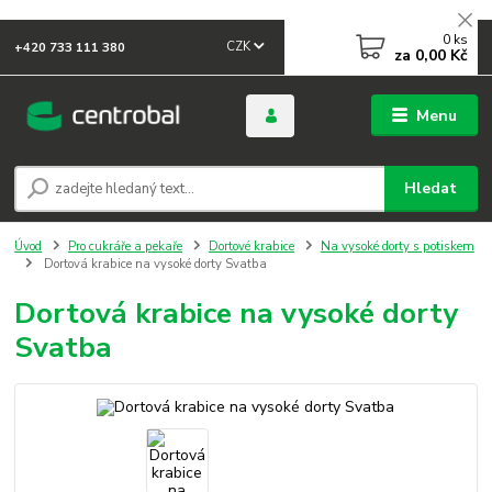
0
ks
CZK
+420 733 111 380
za
0,00 Kč
Menu
Hledat
Úvod
Pro cukráře a pekaře
Dortové krabice
Na vysoké dorty s potiskem
Dortová krabice na vysoké dorty Svatba
Dortová krabice na vysoké dorty
Svatba