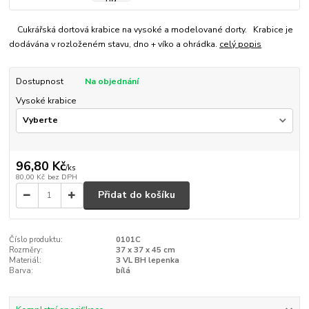
Cukrářská dortová krabice na vysoké a modelované dorty. Krabice je
dodávána v rozloženém stavu, dno + víko a ohrádka.
celý popis
Dostupnost
Na objednání
Vysoké krabice
96,80 Kč
/
ks
80,00 Kč
bez DPH
Přidat do košíku
Číslo produktu:
0101C
Rozměry:
37 x 37 x 45 cm
Materiál:
3 VL BH lepenka
Barva:
bílá