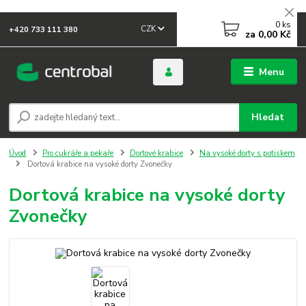
0
ks
CZK
+420 733 111 380
za
0,00 Kč
Menu
Hledat
Úvod
Pro cukráře a pekaře
Dortové krabice
Na vysoké dorty s potiskem
Dortová krabice na vysoké dorty Zvonečky
Dortová krabice na vysoké dorty
Zvonečky