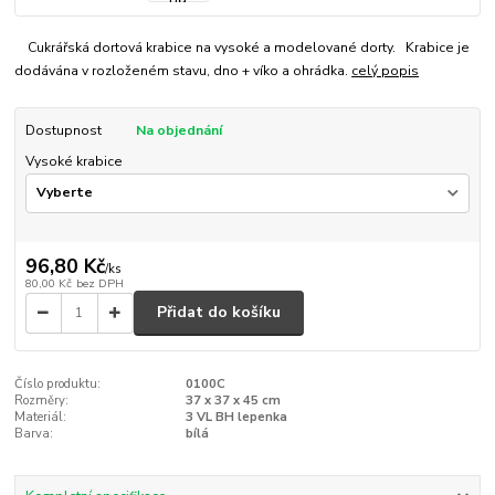
Cukrářská dortová krabice na vysoké a modelované dorty. Krabice je
dodávána v rozloženém stavu, dno + víko a ohrádka.
celý popis
Dostupnost
Na objednání
Vysoké krabice
96,80 Kč
/
ks
80,00 Kč
bez DPH
Přidat do košíku
Číslo produktu:
0100C
Rozměry:
37 x 37 x 45 cm
Materiál:
3 VL BH lepenka
Barva:
bílá