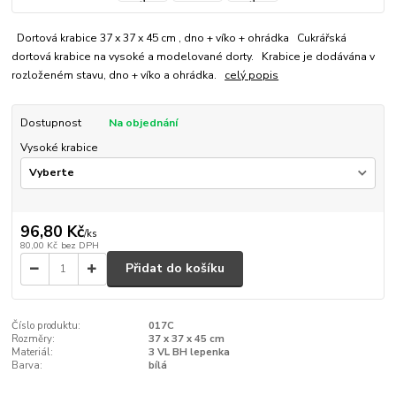
Dortová krabice 37 x 37 x 45 cm , dno + víko + ohrádka Cukrářská
dortová krabice na vysoké a modelované dorty. Krabice je dodávána v
rozloženém stavu, dno + víko a ohrádka.
celý popis
Dostupnost
Na objednání
Vysoké krabice
96,80 Kč
/
ks
80,00 Kč
bez DPH
Přidat do košíku
Číslo produktu:
017C
Rozměry:
37 x 37 x 45 cm
Materiál:
3 VL BH lepenka
Barva:
bílá