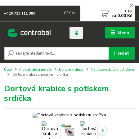
0
ks
CZK
+420 733 111 380
za
0,00 Kč
Menu
Hledat
Úvod
Pro cukráře a pekaře
Dortové krabice
Na vysoké dorty s potiskem
Dortová krabice s potiskem srdíčka
Dortová krabice s potiskem
srdíčka