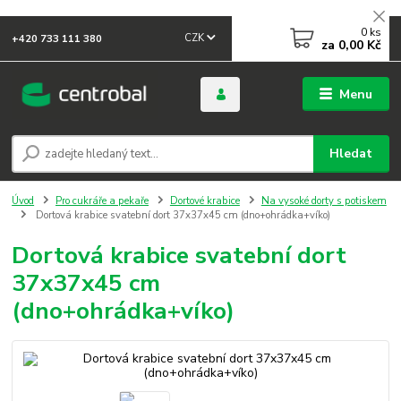
0
ks
CZK
+420 733 111 380
za
0,00 Kč
Menu
Hledat
Úvod
Pro cukráře a pekaře
Dortové krabice
Na vysoké dorty s potiskem
Dortová krabice svatební dort 37x37x45 cm (dno+ohrádka+víko)
Dortová krabice svatební dort
37x37x45 cm
(dno+ohrádka+víko)