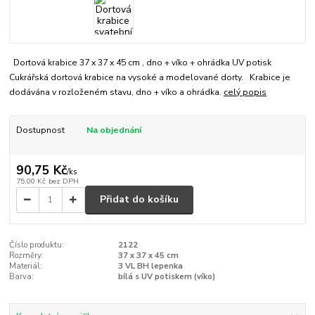
Dortová krabice 37 x 37 x 45 cm , dno + víko + ohrádka UV potisk
Cukrářská dortová krabice na vysoké a modelované dorty. Krabice je
dodávána v rozloženém stavu, dno + víko a ohrádka.
celý popis
Dostupnost
Na objednání
90,75 Kč
/
ks
75,00 Kč
bez DPH
Přidat do košíku
Číslo produktu:
2122
Rozměry:
37 x 37 x 45 cm
Materiál:
3 VL BH lepenka
Barva:
bílá s UV potiskem (víko)