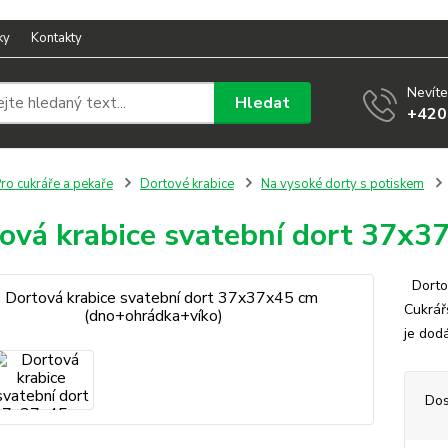
ky
Kontakty
Nevíte
Hledat
+420
ro cukráře a pekaře
Dortové krabice
Na vysoké dorty s potiskem
ová krabice svatební dort 37x
Dortov
Cukrář
je dod
Dos