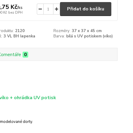
,75 Kč
/
ks
Přidat do košíku
00 Kč
bez DPH
roduktu:
2120
Rozměry:
37 x 37 x 45 cm
l:
3 VL BH lepenka
Barva:
bílá s UV potiskem (víko)
Komentáře
0
 víko + ohrádka UV potisk
 modelované dorty.