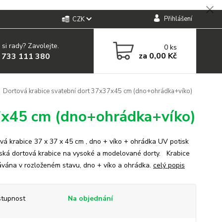
Přihlášení
CZK
 si rady? Zavolejte.
0
ks
za
0,00 Kč
 733 111 380
Dortová krabice svatební dort 37x37x45 cm (dno+ohrádka+víko)
37x45 cm (dno+ohrádka+víko)
á krabice 37 x 37 x 45 cm , dno + víko + ohrádka UV potisk
ská dortová krabice na vysoké a modelované dorty. Krabice
ávána v rozloženém stavu, dno + víko a ohrádka.
celý popis
tupnost
Na objednání