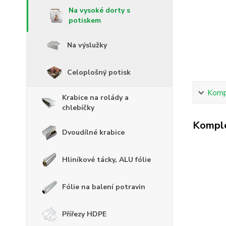
Na vysoké dorty s
potiskem
Na výslužky
Celoplošný potisk
Kompl
Krabice na rolády a
chlebíčky
Komple
Dvoudílné krabice
Hliníkové tácky, ALU fólie
Fólie na balení potravin
Přířezy HDPE