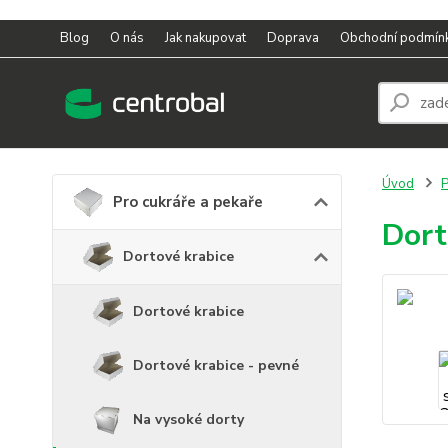
Blog
O nás
Jak nakupovat
Doprava
Obchodní podmín
Úvod
P
Pro cukráře a pekaře
Dort
Dortové krabice
Dortové krabice
Dortové krabice - pevné
Na vysoké dorty