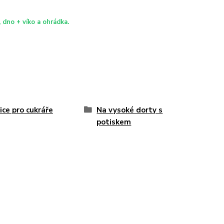
 dno + víko a ohrádka.
ice pro cukráře
Na vysoké dorty s
potiskem