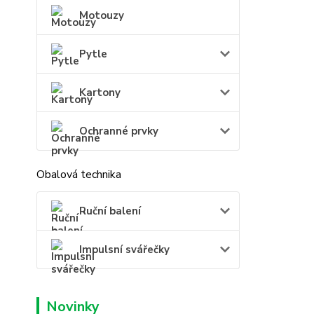
Motouzy
Pytle
Kartony
Ochranné prvky
Obalová technika
Ruční balení
Impulsní svářečky
Novinky