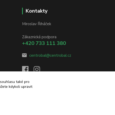
Kontakty
Miroslav Řiháček
Zákaznická podpora
+420 733 111 380
centrobal@centrobal.cz
 souhlasu také pro
žete kdykoli upravit