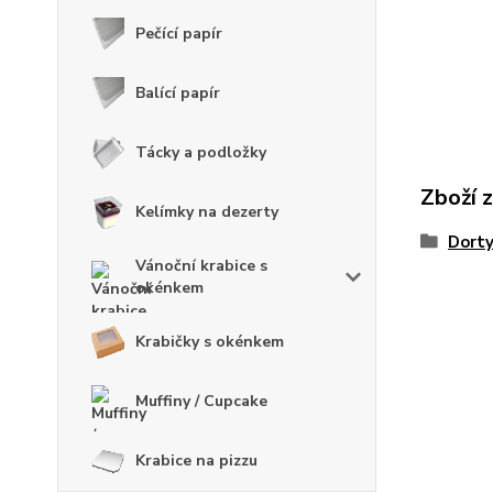
Pečící papír
Balící papír
Tácky a podložky
Zboží 
Kelímky na dezerty
Dort
Vánoční krabice s
okénkem
Krabičky s okénkem
Muffiny / Cupcake
Krabice na pizzu