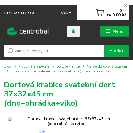
0
ks
CZK
+420 733 111 380
za
0,00 Kč
Menu
Hledat
Úvod
Pro cukráře a pekaře
Dortové krabice
Na vysoké dorty s potiskem
Dortová krabice svatební dort 37x37x45 cm (dno+ohrádka+víko)
Dortová krabice svatební dort
37x37x45 cm
(dno+ohrádka+víko)