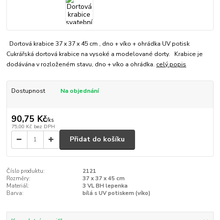
Dortová krabice 37 x 37 x 45 cm , dno + víko + ohrádka UV potisk
Cukrářská dortová krabice na vysoké a modelované dorty. Krabice je
dodávána v rozloženém stavu, dno + víko a ohrádka.
celý popis
Dostupnost
Na objednání
90,75 Kč
/
ks
75,00 Kč
bez DPH
Přidat do košíku
Číslo produktu:
2121
Rozměry:
37 x 37 x 45 cm
Materiál:
3 VL BH lepenka
Barva:
bílá s UV potiskem (víko)