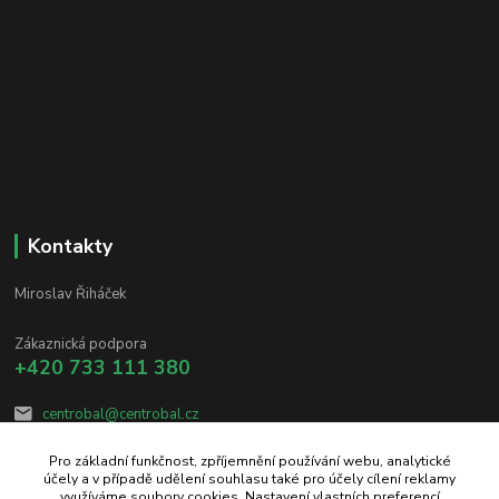
Kontakty
Miroslav Řiháček
Zákaznická podpora
+420 733 111 380
centrobal@centrobal.cz
Pro základní funkčnost, zpříjemnění používání webu, analytické
účely a v případě udělení souhlasu také pro účely cílení reklamy
využíváme soubory cookies. Nastavení vlastních preferencí