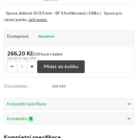
Spona drátová 16 /3,5 mm - BF 5 fosfátovaná ( 100ks ) Spony pro
vázací pásku.
celý popis
Dostupnost
Skladem
266,20 Kč
/
100 kusů v balení
220,00 Kč
bez DPH
Přidat do košíku
Číslo produktu:
420.035
Kompletní specifikace
Komentáře
0
Kompletní specifikace