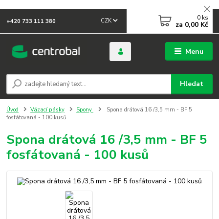
0
ks
CZK
+420 733 111 380
za
0,00 Kč
Menu
Hledat
Úvod
Vázací pásky
Spony
Spona drátová 16 /3,5 mm - BF 5
fosfátovaná - 100 kusů
Spona drátová 16 /3,5 mm - BF 5
fosfátovaná - 100 kusů