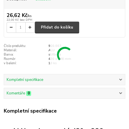
26,62 Kč
/
ks
22,00 Kč
bez DPH
Přidat do košíku
Číslo produktu:
920.007
Materiál:
ALU
Barva:
stříbrná
Rozměr:
430 x 286 mm
v balení:
10 ks
Kompletní specifikace
Komentáře
0
Kompletní specifikace