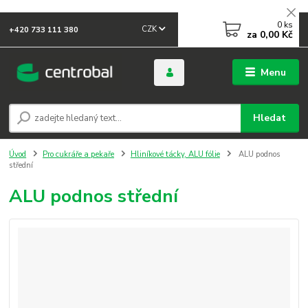
0
ks
CZK
+420 733 111 380
za
0,00 Kč
Menu
Hledat
Úvod
Pro cukráře a pekaře
Hliníkové tácky, ALU fólie
ALU podnos
střední
ALU podnos střední