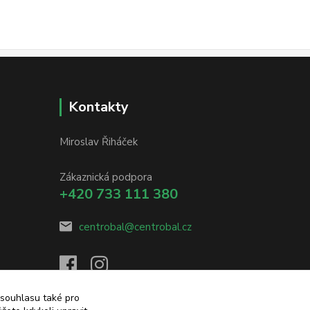
Kontakty
Miroslav Řiháček
Zákaznická podpora
+420 733 111 380
centrobal@centrobal.cz
 souhlasu také pro