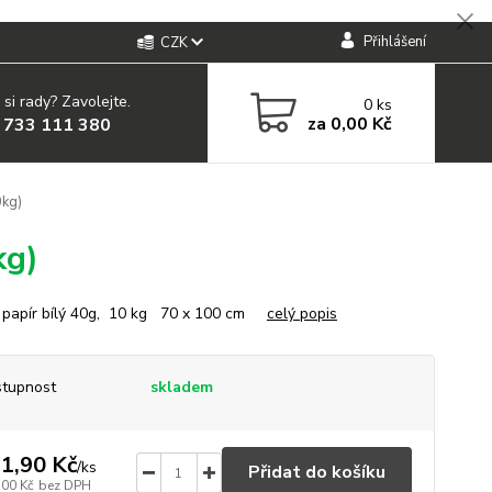
Přihlášení
CZK
 si rady? Zavolejte.
0
ks
za
0,00 Kč
 733 111 380
0kg)
kg)
 papír bílý 40g, 10 kg 70 x 100 cm
celý popis
tupnost
skladem
1,90 Kč
/
ks
Přidat do košíku
,00 Kč
bez DPH