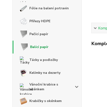
Fólie na balení potravin
Přířezy HDPE
Kompl
Pečící papír
Komple
Balící papír
Tácky a podložky
Kelímky na dezerty
Vánoční krabice s
okénkem
Krabičky s okénkem