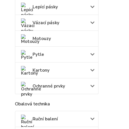
Lepící pásky
Vázací pásky
Motouzy
Pytle
Kartony
Ochranné prvky
Obalová technika
Ruční balení