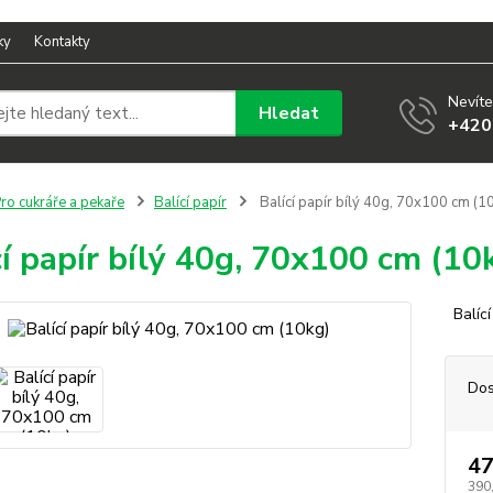
ky
Kontakty
Nevíte
Hledat
+420
ro cukráře a pekaře
Balící papír
Balící papír bílý 40g, 70x100 cm (1
cí papír bílý 40g, 70x100 cm (10
Balící
Dos
47
390