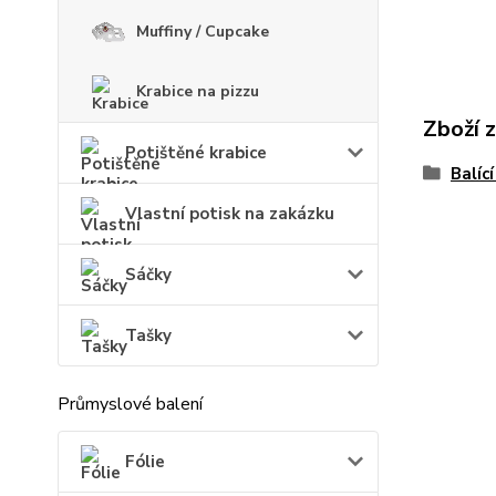
Muffiny / Cupcake
Krabice na pizzu
Zboží 
Potištěné krabice
Balící
Vlastní potisk na zakázku
Sáčky
Tašky
Průmyslové balení
Fólie