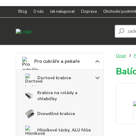
Blog
O nás
Jak nakupovat
Doprava
Obchodní podmín
Úvod
P
Pro cukráře a pekaře
Balí
Dortové krabice
Krabice na rolády a
chlebíčky
Dvoudílné krabice
Hliníkové tácky, ALU fólie