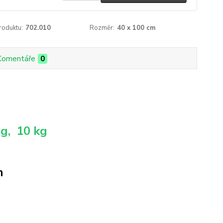
roduktu:
702.010
Rozměr:
40 x 100 cm
Komentáře
0
0g, 10 kg
m