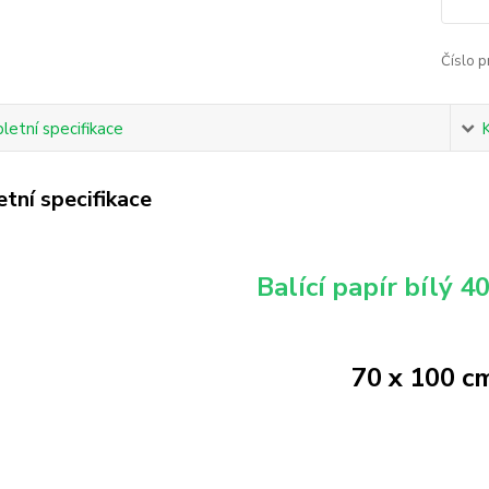
Číslo p
etní specifikace
tní specifikace
Balící papír bílý 4
70 x 100 c