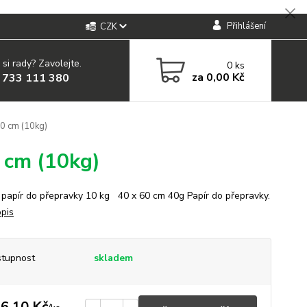
Přihlášení
CZK
 si rady? Zavolejte.
0
ks
za
0,00 Kč
 733 111 380
60 cm (10kg)
0 cm (10kg)
 papír do přepravky 10 kg 40 x 60 cm 40g Papír do přepravky.
opis
tupnost
skladem
6,10 Kč