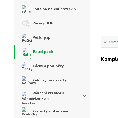
Fólie na balení potravin
Přířezy HDPE
Pečící papír
Kompl
Balící papír
Komple
Tácky a podložky
Kelímky na dezerty
Vánoční krabice s
okénkem
Krabičky s okénkem