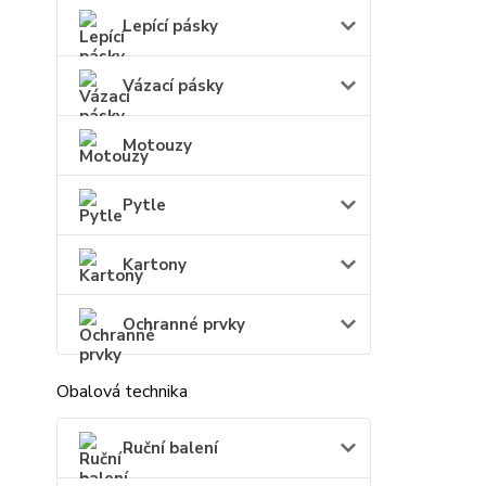
Lepící pásky
Vázací pásky
Motouzy
Pytle
Kartony
Ochranné prvky
Obalová technika
Ruční balení