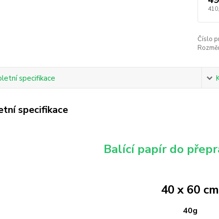
410
Číslo p
Rozměr
etní specifikace
tní specifikace
Balící papír do přep
40 x 60 c
40g