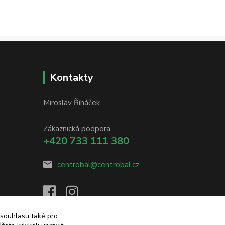
Kontakty
Miroslav Řiháček
Zákaznická podpora
+420 733 111 380
centrobal@centrobal.cz
 souhlasu také pro