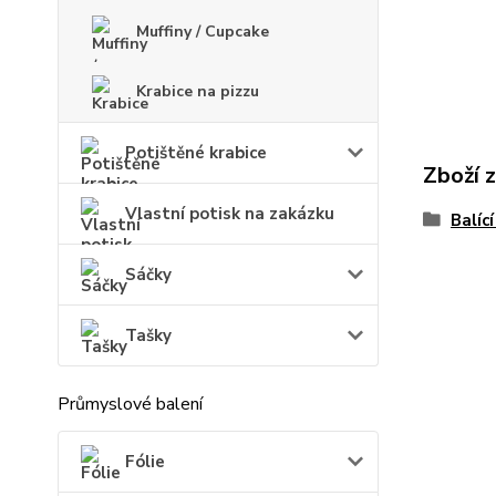
Muffiny / Cupcake
Krabice na pizzu
Potištěné krabice
Zboží 
Vlastní potisk na zakázku
Balící
Sáčky
Tašky
Průmyslové balení
Fólie