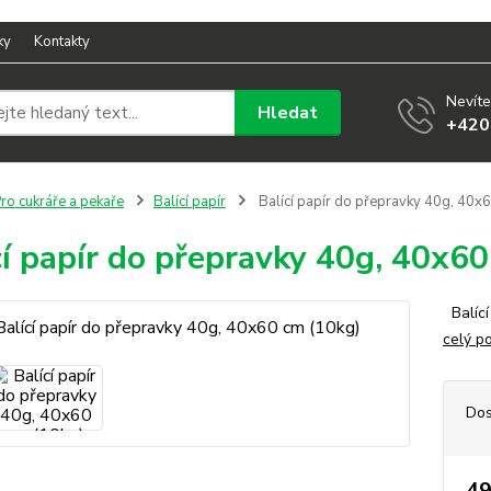
ky
Kontakty
Nevíte
Hledat
+420
ro cukráře a pekaře
Balící papír
Balící papír do přepravky 40g, 40x
cí papír do přepravky 40g, 40x6
Balící
celý p
Dos
49