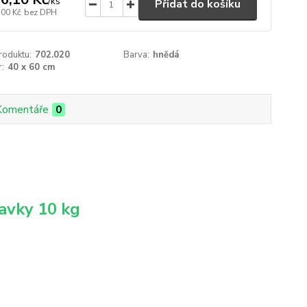
/
ks
Přidat do košíku
,00 Kč
bez DPH
roduktu:
702.020
Barva:
hnědá
:
40 x 60 cm
Komentáře
0
ravky 10 kg
m