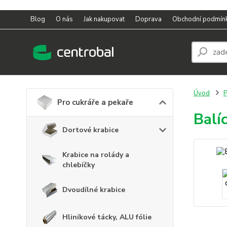
Blog
O nás
Jak nakupovat
Doprava
Obchodní podmín
Úvod
P
Pro cukráře a pekaře
Balí
Dortové krabice
Krabice na rolády a
chlebíčky
Dvoudílné krabice
Hliníkové tácky, ALU fólie