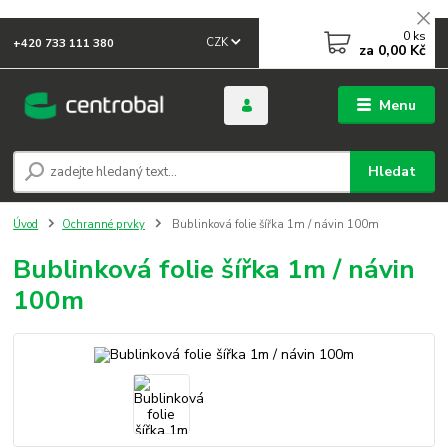
0
ks
CZK
+420 733 111 380
za
0,00 Kč
Menu
Hledat
Úvod
Ochranné prvky
Bublinková folie šířka 1m / návin 100m
Bublinková folie šířka 1m / návin
100m