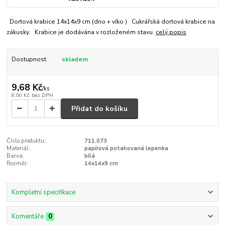
Dortová krabice 14x14x9 cm (dno + víko ) Cukrářská dortová krabice na
zákusky. Krabice je dodávána v rozloženém stavu.
celý popis
Dostupnost
skladem
9,68 Kč
/
ks
8,00 Kč
bez DPH
Přidat do košíku
Číslo produktu:
711.073
Materiál:
papírová potahovaná lepenka
Barva:
bílá
Rozměr:
14x14x9 cm
Kompletní specifikace
Komentáře
0