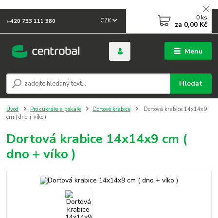
0
ks
CZK
+420 733 111 380
za
0,00 Kč
Menu
Hledat
Úvod
Pro cukráře a pekaře
Dortové krabice
Dortová krabice 14x14x9
cm ( dno + víko )
Dortová krabice 14x14x9 cm (
dno + víko )