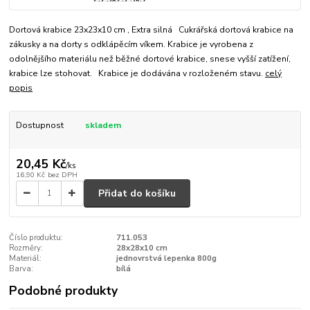
Dortová krabice 23x23x10 cm , Extra silná Cukrářská dortová krabice na
zákusky a na dorty s odklápěcím víkem. Krabice je vyrobena z
odolnějšího materiálu než běžné dortové krabice, snese vyšší zatížení,
krabice lze stohovat. Krabice je dodávána v rozloženém stavu.
celý
popis
Dostupnost
skladem
20,45 Kč
/
ks
16,90 Kč
bez DPH
Přidat do košíku
Číslo produktu:
711.053
Rozměry:
28x28x10 cm
Materiál:
jednovrstvá lepenka 800g
Barva:
bílá
Podobné produkty