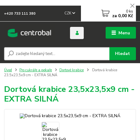
0
ks
CZK
+420 733 111 380
za
0,00 Kč
Menu
Hledat
Úvod
Pro cukráře a pekaře
Dortové krabice
Dortová krabice
23,5x23,5x9 cm - EXTRA SILNÁ
Dortová krabice 23,5x23,5x9 cm -
EXTRA SILNÁ