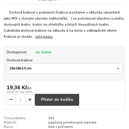
Dortová krabice s potiskem Krabice posíláme v několika variantách
jako MIX s různými obrázky sněhuláčků. Lze potisknout všechny rozměry
dortových krabic, krabic na chlebíčky a bílých dvoudílných krabic.
Cukrářská dortová krabice na zákusky a na dorty s odklápěcím víkem.
Krabice je dodáv...
celý popis
Dostupnost
do týdne
Dortová krabice
19,36 Kč
/
ks
16,00 Kč
bez DPH
Přidat do košíku
Číslo produktu:
001
Materiál:
papírová potahovaná lepenka
Barva:
bílá s potiskem