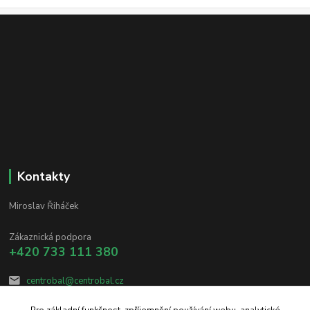
Kontakty
Miroslav Řiháček
Zákaznická podpora
+420 733 111 380
centrobal@centrobal.cz
Pro základní funkčnost, zpříjemnění používání webu, analytické