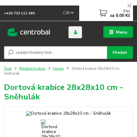
0
ks
CZK
+420 733 111 380
za
0,00 Kč
Menu
Hledat
Úvod
Potištěné krabice
Vánoce
Dortová krabice 28x28x10 cm -
Sněhulák
Dortová krabice 28x28x10 cm -
Sněhulák