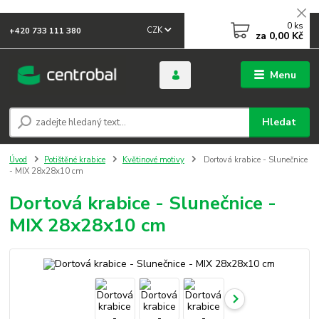
0
ks
CZK
+420 733 111 380
za
0,00 Kč
Menu
Hledat
Úvod
Potištěné krabice
Květinové motivy
Dortová krabice - Slunečnice
- MIX 28x28x10 cm
Dortová krabice - Slunečnice -
MIX 28x28x10 cm