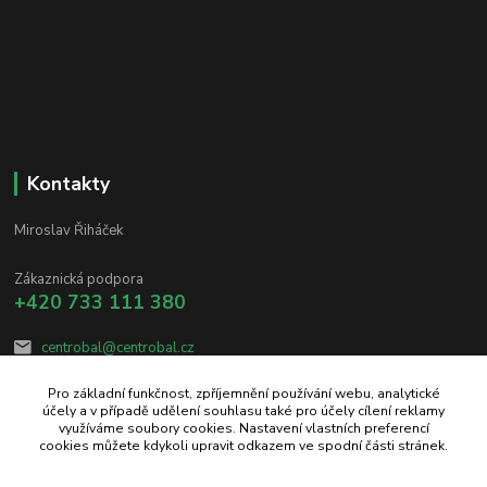
Kontakty
Miroslav Řiháček
Zákaznická podpora
+420 733 111 380
centrobal@centrobal.cz
Pro základní funkčnost, zpříjemnění používání webu, analytické
účely a v případě udělení souhlasu také pro účely cílení reklamy
využíváme soubory cookies. Nastavení vlastních preferencí
cookies můžete kdykoli upravit odkazem ve spodní části stránek.