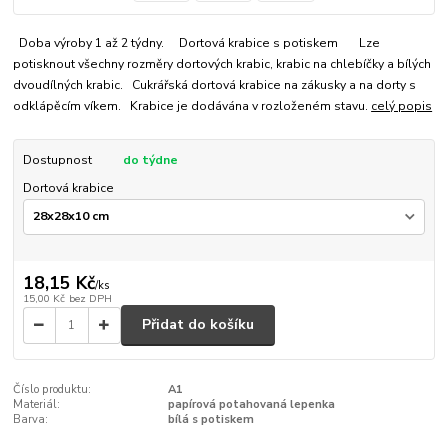
Doba výroby 1 až 2 týdny. Dortová krabice s potiskem Lze
potisknout všechny rozměry dortových krabic, krabic na chlebíčky a bílých
dvoudílných krabic. Cukrářská dortová krabice na zákusky a na dorty s
odklápěcím víkem. Krabice je dodávána v rozloženém stavu.
celý popis
Dostupnost
do týdne
Dortová krabice
18,15 Kč
/
ks
15,00 Kč
bez DPH
Přidat do košíku
Číslo produktu:
A1
Materiál:
papírová potahovaná lepenka
Barva:
bílá s potiskem