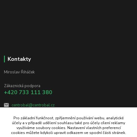
Kontakty
Miroslav Řiháček
Zákaznická podpora
+420 733 111 380
centrobal@centrobal.cz
Pro základní funkčnost, zpříjemnění používání webu, analytické
účely a v případě udělení souhlasu také pro účely cílení reklamy
využíváme soubory cookies. Nastavení vlastních preferencí
cookies můžete kdykoli upravit odkazem ve spodní části stránek.