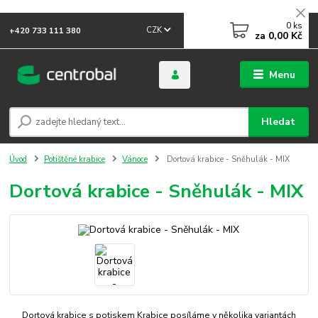
0
ks
CZK
+420 733 111 380
za
0,00 Kč
Menu
Hledat
Úvod
Potištěné krabice
Vánoce
Dortová krabice - Sněhulák - MIX
Dortová krabice - Sněhulák - MIX
Dortová krabice s potiskem Krabice posíláme v několika variantách