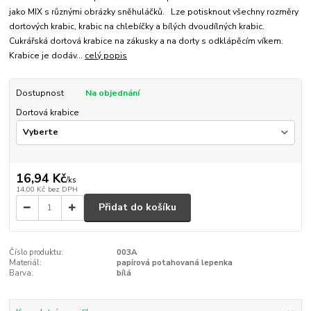
jako MIX s různými obrázky sněhuláčků. Lze potisknout všechny rozměry
dortových krabic, krabic na chlebíčky a bílých dvoudílných krabic.
Cukrářská dortová krabice na zákusky a na dorty s odklápěcím víkem.
Krabice je dodáv...
celý popis
Dostupnost
Na objednání
Dortová krabice
16,94 Kč
/
ks
14,00 Kč
bez DPH
Přidat do košíku
Číslo produktu:
003A
Materiál:
papírová potahovaná lepenka
Barva:
bílá