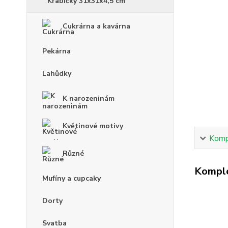
Krabičky 31x31x4,5 cm
Cukrárna a kavárna
Pekárna
Lahůdky
K narozeninám
Květinové motivy
Kompl
Různé
Komple
Mufíny a cupcaky
Dorty
Svatba