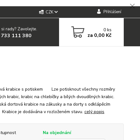
Přihlášení
CZK
 si rady? Zavolejte.
0
ks
za
0,00 Kč
 733 111 380
á krabice s potiskem Lze potisknout všechny rozměry
ých krabic, krabic na chlebíčky a bílých dvoudílných krabic.
ská dortová krabice na zákusky a na dorty s odklápěcím
 Krabice je dodávána v rozloženém stavu.
celý popis
tupnost
Na objednání