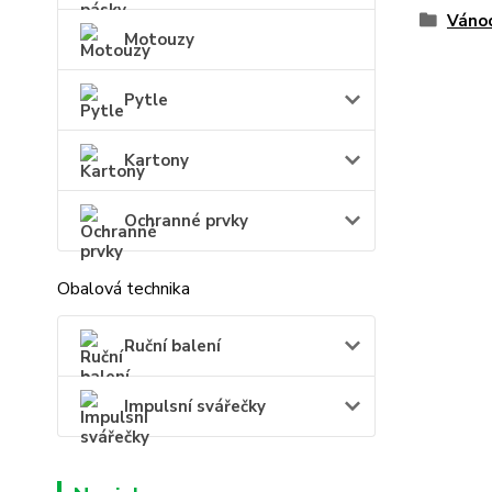
Váno
Motouzy
Pytle
Kartony
Ochranné prvky
Obalová technika
Ruční balení
Impulsní svářečky