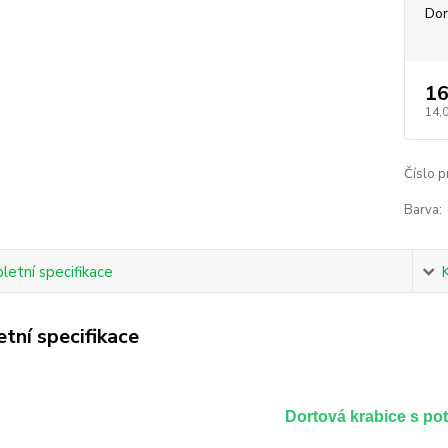
Dor
16
14,
Číslo p
Barva:
etní specifikace
tní specifikace
Dortová krabice s po