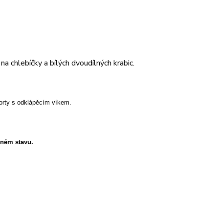
a chlebíčky a bílých dvoudílných krabic.
orty s odklápěcím víkem.
eném stavu.