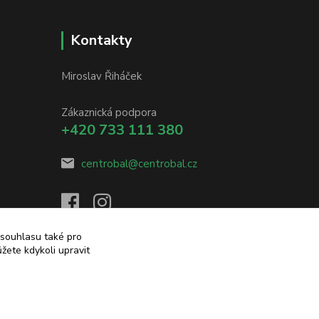
Kontakty
Miroslav Řiháček
Zákaznická podpora
+420 733 111 380
centrobal@centrobal.cz
 souhlasu také pro
žete kdykoli upravit