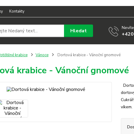
ky
Kontakty
Nevíte
Hledat
+420
otištěné krabice
Vánoce
Dortová krabice - Vánoční gnomové
ová krabice - Vánoční gnomové
Dortov
dortov
Cukrář
víkem.
Dos