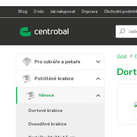
Blog
O nás
Jak nakupovat
Doprava
Obchodní podmín
Úvod
P
Pro cukráře a pekaře
Dort
Potištěné krabice
Vánoce
Dortové krabice
Dvoudílné krabice