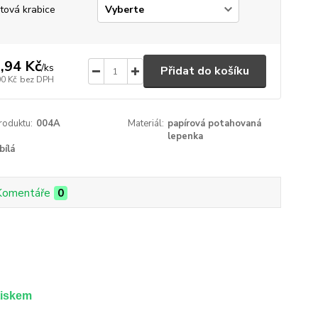
tová krabice
,94 Kč
/
ks
Přidat do košíku
00 Kč
bez DPH
roduktu:
004A
Materiál:
papírová potahovaná
lepenka
bílá
Komentáře
0
tiskem