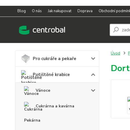
Blog
O nás
Jak nakupovat
Doprava
Obchodní podmín
Úvod
P
Pro cukráře a pekaře
Dort
Potištěné krabice
Vánoce
Cukrárna a kavárna
Pekárna