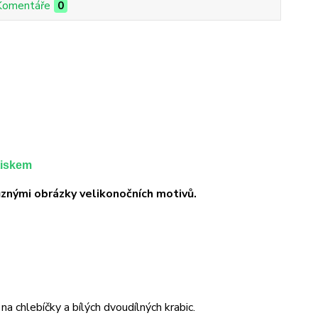
Komentáře
0
tiskem
ůznými obrázky velikonočních motivů.
a chlebíčky a bílých dvoudílných krabic.