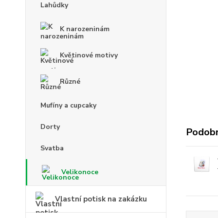
Lahůdky
K narozeninám
Květinové motivy
Různé
Mufíny a cupcaky
Dorty
Podobn
Svatba
Velikonoce
Vlastní potisk na zakázku