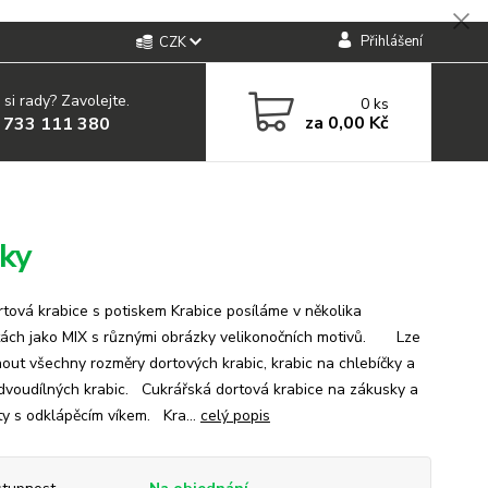
Přihlášení
CZK
 si rady? Zavolejte.
0
ks
za
0,00 Kč
 733 111 380
nky
á krabice s potiskem Krabice posíláme v několika
tách jako MIX s různými obrázky velikonočních motivů. Lze
nout všechny rozměry dortových krabic, krabic na chlebíčky a
 dvoudílných krabic. Cukrářská dortová krabice na zákusky a
ty s odklápěcím víkem. Kra...
celý popis