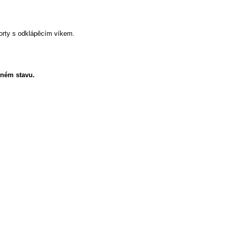
orty s odklápěcím víkem.
eném stavu.