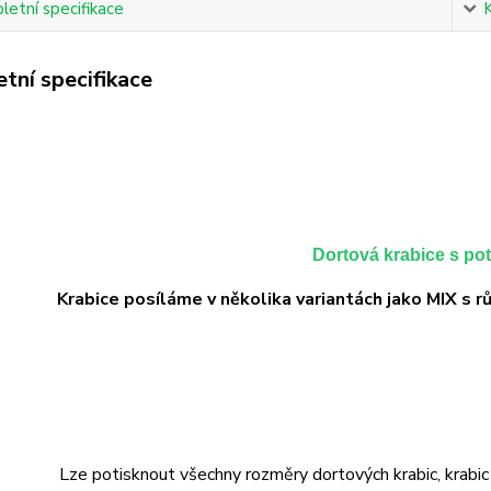
etní specifikace
tní specifikace
Dortová krabice s po
Krabice posíláme v několika variantách jako MIX s r
Lze potisknout všechny rozměry dortových krabic, krabic n