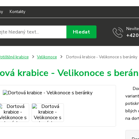
ky
Kontakty
Nevíte
Hledat
+420
otištěné krabice
Velikonoce
Dortová krabice - Velikonoce s beránky
ová krabice - Velikonoce s berá
Dortov
varian
potisk
bílých
na dor