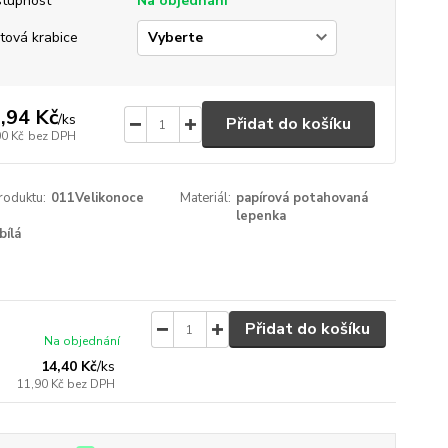
tupnost
Na objednání
tová krabice
,94 Kč
/
ks
Přidat do košíku
00 Kč
bez DPH
roduktu:
011Velikonoce
Materiál:
papírová potahovaná
lepenka
bílá
Přidat do košíku
Na objednání
14,40 Kč
/
ks
11,90 Kč
bez DPH