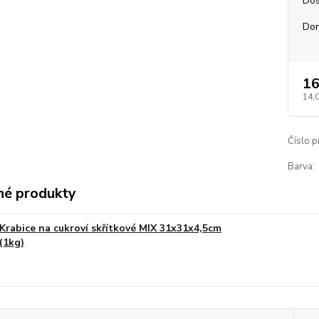
Dos
Dor
16
14,
Číslo p
Barva:
é produkty
Krabice na cukroví skřítkové MIX 31x31x4,5cm
(1kg)