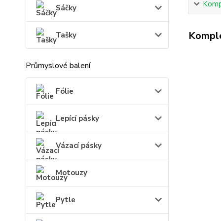
Kompl
Sáčky
Komple
Tašky
Průmyslové balení
Fólie
Lepící pásky
Vázací pásky
Motouzy
Pytle