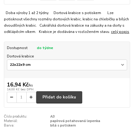
Doba výroby 1 až 2 týdny. Dortová krabice s potiskem Lze
potisknout všechny rozměry dortových krabic, krabic na chlebíčky a bílých
dvoudílných krabic. Cukrářská dortová krabice na zákusky a na dorty s
odklápěcím víkem. Krabice je dodávána v rozloženém stavu.
celý popis
Dostupnost
do týdne
Dortová krabice
16,94 Kč
/
ks
14,00 Kč
bez DPH
Přidat do košíku
Číslo produktu:
A3
Materiál:
papírová potahovaná lepenka
Barva:
bílá s potiskem