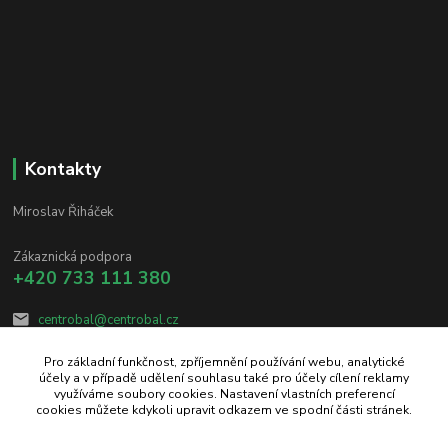
Kontakty
Miroslav Řiháček
Zákaznická podpora
+420 733 111 380
centrobal@centrobal.cz
Pro základní funkčnost, zpříjemnění používání webu, analytické
účely a v případě udělení souhlasu také pro účely cílení reklamy
využíváme soubory cookies. Nastavení vlastních preferencí
cookies můžete kdykoli upravit odkazem ve spodní části stránek.