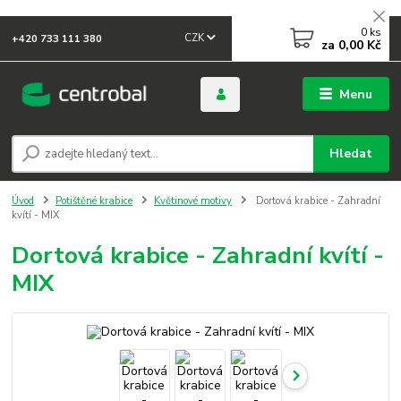
0
ks
CZK
+420 733 111 380
za
0,00 Kč
Menu
Hledat
Úvod
Potištěné krabice
Květinové motivy
Dortová krabice - Zahradní
kvítí - MIX
Dortová krabice - Zahradní kvítí -
MIX