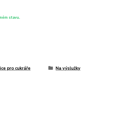
eném stavu.
ice pro cukráře
Na výslužky