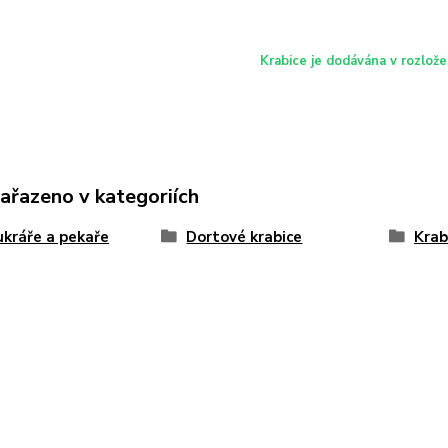
Krabice je dodávána v rozlož
zařazeno v kategoriích
ukráře a pekaře
Dortové krabice
Krab