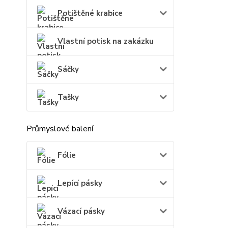
Potištěné krabice
Vlastní potisk na zakázku
Sáčky
Tašky
Průmyslové balení
Fólie
Lepící pásky
Vázací pásky