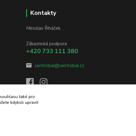
Kontakty
Miroslav Řiháček
Zákaznická podpora
+420 733 111 380
centrobal@centrobal.cz
 souhlasu také pro
žete kdykoli upravit