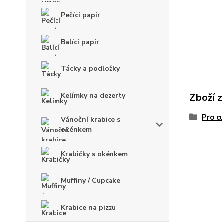
Pečící papír
Balící papír
Tácky a podložky
Kelímky na dezerty
Zboží 
Pro c
Vánoční krabice s
okénkem
Krabičky s okénkem
Muffiny / Cupcake
Krabice na pizzu