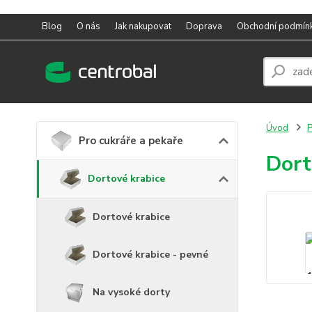
Blog
O nás
Jak nakupovat
Doprava
Obchodní podmín
Úvod
P
Pro cukráře a pekaře
Dort
Dortové krabice
Dortové krabice
Dortové krabice - pevné
Na vysoké dorty