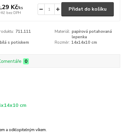
,29 Kč
/
ks
Přidat do košíku
 Kč
bez DPH
roduktu:
711.111
Materiál:
papírová potahovaná
lepenka
bílá s potiskem
Rozměr:
14x14x10 cm
Komentáře
0
14x14x10 cm
kem a odklopitelným víkem.