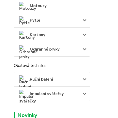
Motouzy
Pytle
Kartony
Ochranné prvky
Obalová technika
Ruční balení
Impulsní svářečky
Novinky