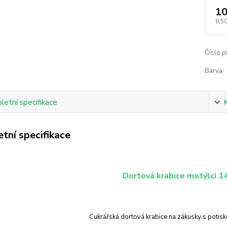
10
8,50
Číslo p
Barva:
etní specifikace
tní specifikace
Dortová krabice motýlci 
Cukrářská dortová krabice na zákusky s potis