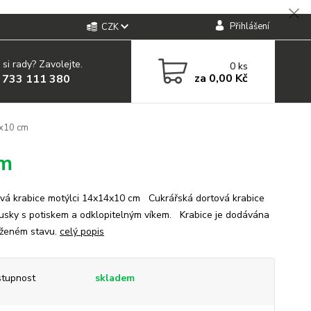
Přihlášení
CZK
 si rady? Zavolejte.
0
ks
za
0,00 Kč
 733 111 380
4x10 cm
cm
á krabice motýlci 14x14x10 cm Cukrářská dortová krabice
usky s potiskem a odklopitelným víkem. Krabice je dodávána
oženém stavu.
celý popis
tupnost
skladem