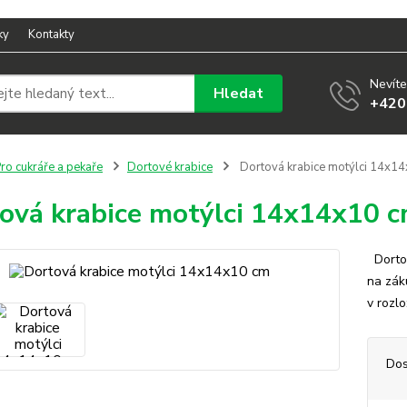
ky
Kontakty
Nevíte
Hledat
+420
ro cukráře a pekaře
Dortové krabice
Dortová krabice motýlci 14x1
ová krabice motýlci 14x14x10 
Dortov
na zák
v rozl
Dos