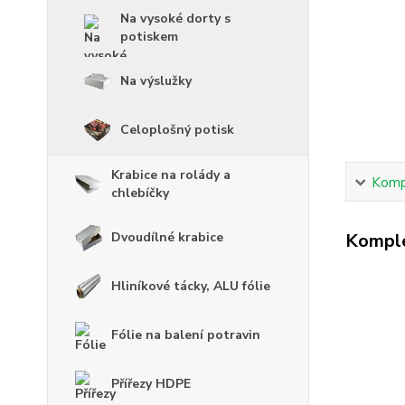
Na vysoké dorty s
potiskem
Na výslužky
Celoplošný potisk
Krabice na rolády a
Kompl
chlebíčky
Dvoudílné krabice
Komple
Hliníkové tácky, ALU fólie
Fólie na balení potravin
Přířezy HDPE