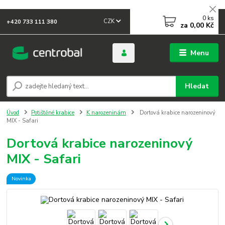
0
ks
CZK
+420 733 111 380
za
0,00 Kč
Menu
Hledat
Úvod
Potištěné krabice
K narozeninám
Dortová krabice narozeninový
MIX - Safari
Dortová krabice narozeninový
MIX - Safari
Novinka