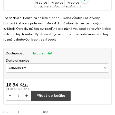
NOVINKA !!! Pouze na našem e-shopu. Doba výroby 1 až 2 týdny.
Dortová krabice s potiskem Mix - 4 druhů obrázků narozeninových
zvířátek. Obrázky můžou být rozdílné pro různé velikosti dortových krabic
a dvoudílných krabic. Výběr vzorků je náhodný. Lze potisknout všechny
rozměry dortových krab...
celý popis
Dostupnost
Na objednání
Dortová krabice
16,94 Kč
/
ks
14,00 Kč
bez DPH
Přidat do košíku
Číslo produktu:
056